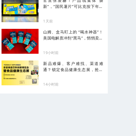
官宣张凌赫！产品线集体“焕
新”，“国民薯片”可比克按下年轻
化加速键
1天前
山姆、盒马盯上的 “喝水神器”！
美国电解质冲剂“黑马”，悄悄卖了
68亿
19小时前
新品难爆、客户难找、渠道难
通？锁定食品健康生态展，抢占
健康化先机！
14小时前