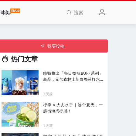
搜索
全球奖
我要投稿
热门文章
纯甄推出「每日益瓶BUFF系列」
新品，元气森林上新白桦苏打水...
| 一周热闻
3天前
柠季 × 大力水手｜这个夏天，一
起出海找柠感！
1天前