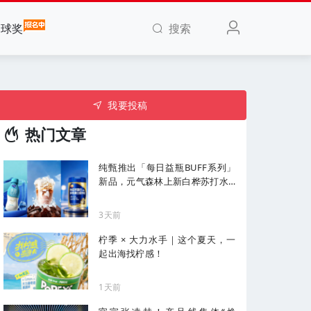
搜索
全球奖
我要投稿
热门文章
纯甄推出「每日益瓶BUFF系列」
新品，元气森林上新白桦苏打水...
| 一周热闻
3天前
柠季 × 大力水手｜这个夏天，一
起出海找柠感！
1天前