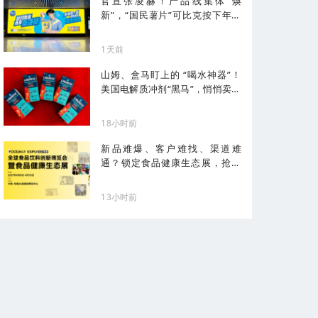
官宣张凌赫！产品线集体“焕
新”，“国民薯片”可比克按下年轻
化加速键
1天前
山姆、盒马盯上的 “喝水神器”！
美国电解质冲剂“黑马”，悄悄卖了
68亿
18小时前
新品难爆、客户难找、渠道难
通？锁定食品健康生态展，抢占
健康化先机！
13小时前