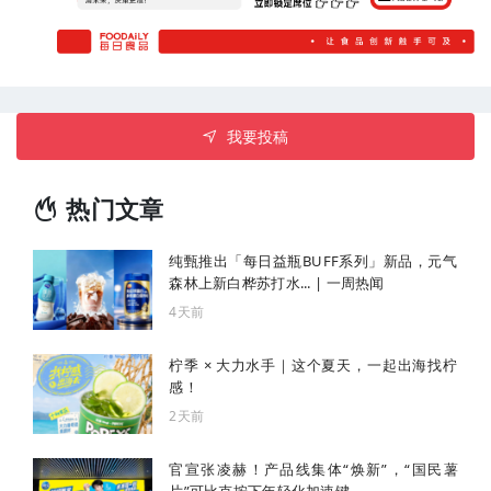
我要投稿
热门文章
纯甄推出「每日益瓶BUFF系列」新品，元气
森林上新白桦苏打水... | 一周热闻
4天前
柠季 × 大力水手｜这个夏天，一起出海找柠
感！
2天前
官宣张凌赫！产品线集体“焕新”，“国民薯