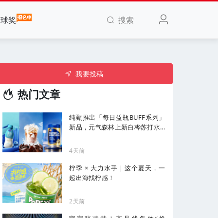
搜索
全球奖
我要投稿
热门文章
纯甄推出「每日益瓶BUFF系列」
新品，元气森林上新白桦苏打水...
| 一周热闻
4天前
柠季 × 大力水手｜这个夏天，一
起出海找柠感！
2天前