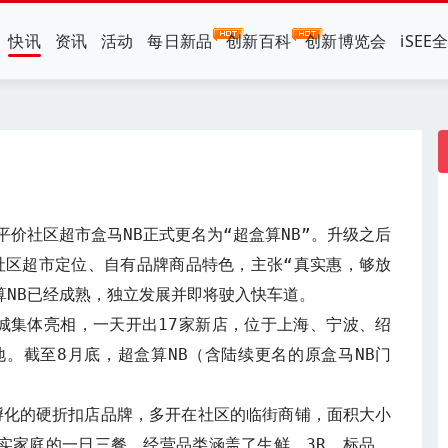
快讯
资讯
活动
每日新品
创新百科
创新博览会
iSEE
平价社区超市盒马NB正式更名为“超盒算NB”。升级之后
社区超市定位、自有品牌商品特色，主张“真实惠，够放
NB已经成熟，独立发展并即将驶入快车道。

0城集体亮相，一天开出17家新店，位于上海、宁波、绍
。截至8月底，超盒算NB（含陆续更名的原盒马NB门
孵化的硬折扣店品牌，多开在社区的临街商铺，面积大小
务实家庭的一日三餐，经营品类涵盖了生鲜、3R、标品、