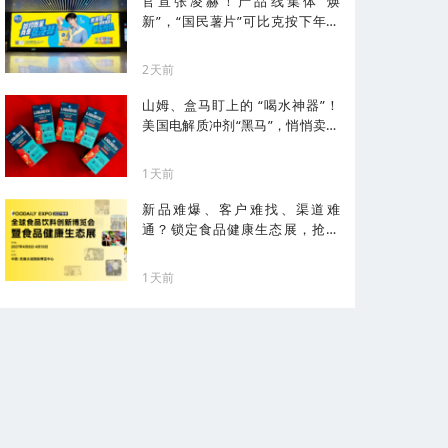
官宣张凌赫！产品线集体“焕
新”，“国民薯片”可比克按下年轻
化加速键
2天前
山姆、盒马盯上的 “喝水神器”！
美国电解质冲剂“黑马”，悄悄卖了
68亿
1天前
新品难爆、客户难找、渠道难
通？锁定食品健康生态展，抢占
健康化先机！
1天前