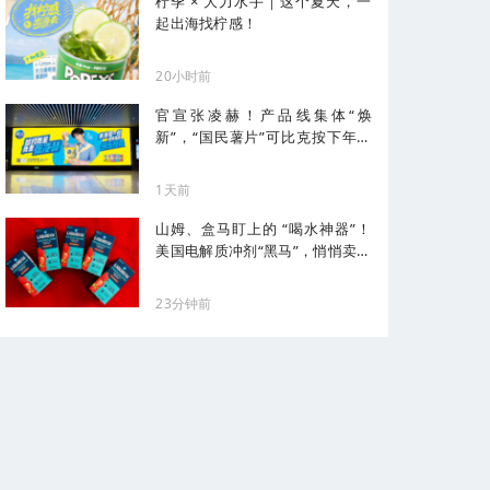
柠季 × 大力水手｜这个夏天，一
起出海找柠感！
20小时前
官宣张凌赫！产品线集体“焕
新”，“国民薯片”可比克按下年轻
化加速键
1天前
山姆、盒马盯上的 “喝水神器”！
美国电解质冲剂“黑马”，悄悄卖了
68亿
23分钟前