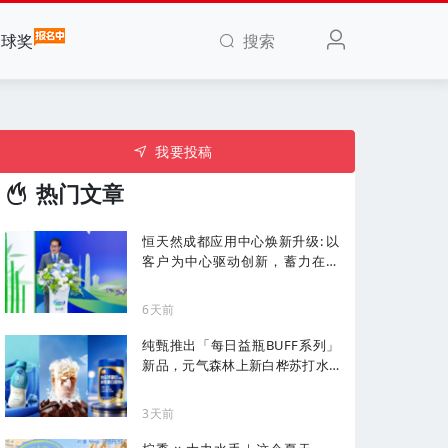
搜索
全球奖
我要投稿
热门文章
恒天然成都应用中心焕新升级: 以
客户为中心驱动创新，蓄力在华
增长
6天前
纯甄推出「每日益瓶BUFF系列」
新品，元气森林上新白桦苏打水...
| 一周热闻
3天前