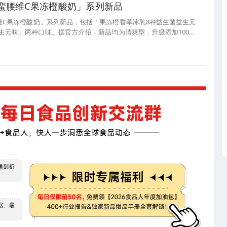
推出「小蛮腰维C果冻橙酸奶」系列新品
「小蛮腰维C果冻橙酸奶」系列新品，包括「果冻橙香草冰乳8种益生菌益生元
生元味」两种口味。据官方介绍，新品均为清爽型，升级添加100亿
叶提取物和苦瓜肽，融合0蔗糖0乳糖0反式脂肪酸的小蓝罐酸奶。 目
元味」已上线官方小程序，售价为49元/杯；「满杯果冻橙冰乳8种益
台，售价为49元/杯。（来源：BlueglassYogurt）