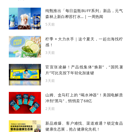
纯甄推出「每日益瓶BUFF系列」新品，元气
森林上新白桦苏打水... | 一周热闻
5天前
柠季 × 大力水手｜这个夏天，一起出海找柠
感！
3天前
官宣张凌赫！产品线集体“焕新”，“国民薯
片”可比克按下年轻化加速键
3天前
山姆、盒马盯上的 “喝水神器”！美国电解质
冲剂“黑马”，悄悄卖了68亿
2天前
新品难爆、客户难找、渠道难通？锁定食品
健康生态展，抢占健康化先机！