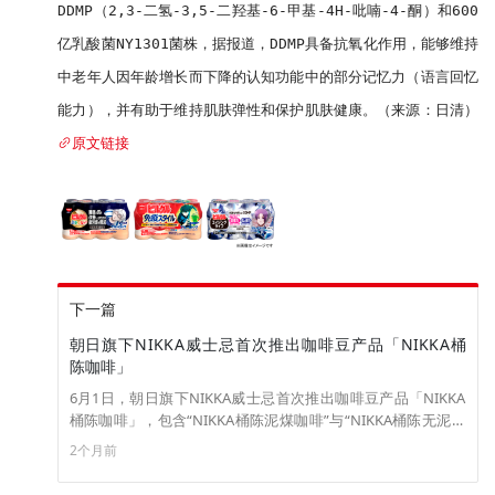
DDMP（2,3-二氢-3,5-二羟基-6-甲基-4H-吡喃-4-酮）和600
亿乳酸菌NY1301菌株，据报道，DDMP具备抗氧化作用，能够维持
中老年人因年龄增长而下降的认知功能中的部分记忆力（语言回忆
能力），并有助于维持肌肤弹性和保护肌肤健康。（来源：日清）
原文链接
下一篇
朝日旗下NIKKA威士忌首次推出咖啡豆产品「NIKKA桶
陈咖啡」
6月1日，朝日旗下NIKKA威士忌首次推出咖啡豆产品「NIKKA
桶陈咖啡」，包含“NIKKA桶陈泥煤咖啡”与“NIKKA桶陈无泥煤
咖啡”两款。其中，泥煤款将生咖啡豆放入之前用于陈酿北海道
2个月前
余市蒸馏所蒸馏的重泥煤味麦芽威士忌的木桶中陈酿，呈现出
泥煤风味与果香；无泥煤款采用仙台宫城峡蒸馏所的非泥煤味