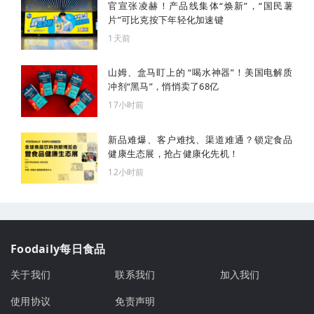
官宣张凌赫！产品线集体“焕新”，“国民薯
片”可比克按下年轻化加速键
1天前
山姆、盒马盯上的 “喝水神器”！美国电解质
冲剂“黑马”，悄悄卖了68亿
17小时前
新品难爆、客户难找、渠道难通？锁定食品
健康生态展，抢占健康化先机！
12小时前
Foodaily每日食品
关于我们
联系我们
加入我们
使用协议
免责声明