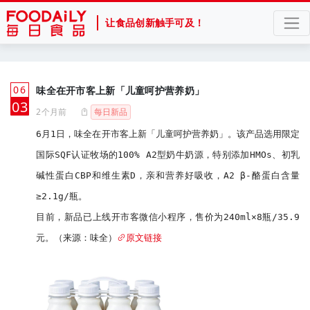
让食品创新触手可及！
06
味全在开市客上新「儿童呵护营养奶」
月
03
2个月前
每日新品
6月1日，味全在开市客上新「儿童呵护营养奶」。该产品选用限定
国际SQF认证牧场的100% A2型奶牛奶源，特别添加HMOs、初乳
碱性蛋白CBP和维生素D，亲和营养好吸收，A2 β-酪蛋白含量
≥2.1g/瓶。

目前，新品已上线开市客微信小程序，售价为240ml×8瓶/35.9
元。（来源：味全）
原文链接