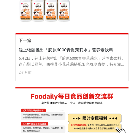
下一篇
轻上轻颜推出「胶原6000青提茉莉水」营养素饮料
6月2日，轻上轻颜推出「胶原6000青提茉莉水」营养素饮料。
该产品以鲜萃广西横县小花茉莉搭配阳光玫瑰青提，特别添加
专利胶原蛋白（≥6000mg/瓶）、VC（≥142mg/瓶）、VE、
2个月前
VB6与烟酰胺（≥11.4mg/瓶），经德国瞬时杀菌、无菌冷灌和
氮气锁鲜工艺锁住新鲜口感，0糖0脂低卡，每瓶热量约为
81kcal。 目前，新品已上线淘宝轻上轻颜专卖店，售价为
950ml×2瓶/24.87元。（来源：轻上轻颜）