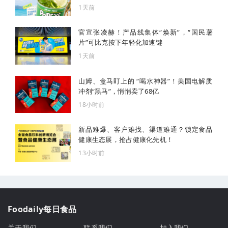
1天前
官宣张凌赫！产品线集体“焕新”，“国民薯
片”可比克按下年轻化加速键
1天前
山姆、盒马盯上的 “喝水神器”！美国电解质
冲剂“黑马”，悄悄卖了68亿
18小时前
新品难爆、客户难找、渠道难通？锁定食品
健康生态展，抢占健康化先机！
13小时前
Foodaily每日食品
关于我们
联系我们
加入我们