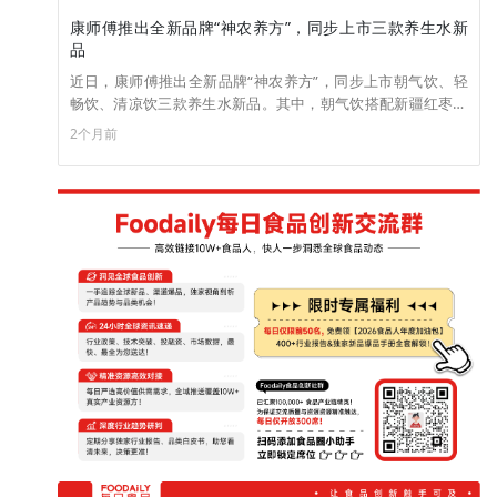
康师傅推出全新品牌“神农养方”，同步上市三款养生水新
品
近日，康师傅推出全新品牌“神农养方”，同步上市朝气饮、轻
畅饮、清凉饮三款养生水新品。其中，朝气饮搭配新疆红枣、
桂圆、黄芪、枸杞与红参，经120分钟慢熬煮萃取食材风味与营
2个月前
养；轻畅饮选用金秋成熟玉米须，经红外线提香技术与80℃萃
取工艺还原玉米醇正香气，并融合贵州兴仁薏米与优质白茅
根，口感清爽；清凉饮选用桐乡杭白菊（每瓶9朵以上）、宁夏
枸杞与仙草，经仿养生壶吊篮萃取工艺与秒级灭菌工艺保留食
材本味与营养成分。 目前，三款新品已上线康师傅饮品京东自
营旗舰店，售价均为500ml×15瓶/65元。（来源：食品板）