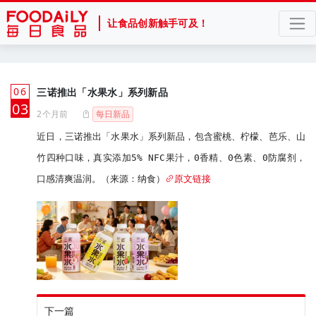
让食品创新触手可及！
06
三诺推出「水果水」系列新品
月
03
2个月前
每日新品
近日，三诺推出「水果水」系列新品，包含蜜桃、柠檬、芭乐、山
竹四种口味，真实添加5% NFC果汁，0香精、0色素、0防腐剂，
口感清爽温润。（来源：纳食）
原文链接
下一篇