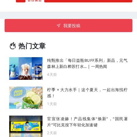
我要投稿
热门文章
纯甄推出「每日益瓶BUFF系列」新品，元气
森林上新白桦苏打水... | 一周热闻
4天前
柠季 × 大力水手｜这个夏天，一起出海找柠
感！
1天前
官宣张凌赫！产品线集体“焕新”，“国民薯
片”可比克按下年轻化加速键
2天前