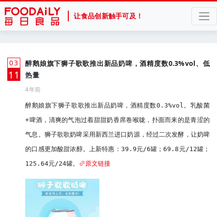
让食品创新触手可及！
03
醉鹅娘旗下狮子歌歌推出新品奶啤，酒精度数0.3%vol、低
月
11
热量
4年前
醉鹅娘旗下狮子歌歌推出新品奶啤，酒精度数0.3%vol。乳酸菌
+啤酒，清爽的气泡过着甜甜奶香席卷喉咙，扑面而来的是青涩的
气息。狮子歌歌奶啤采用新西兰进口奶源，经过二次发酵，让奶啤
的口感更加酸甜浓醇。上新特惠：39.9元/6罐；69.8元/12罐；
125.64元/24罐。
原文链接