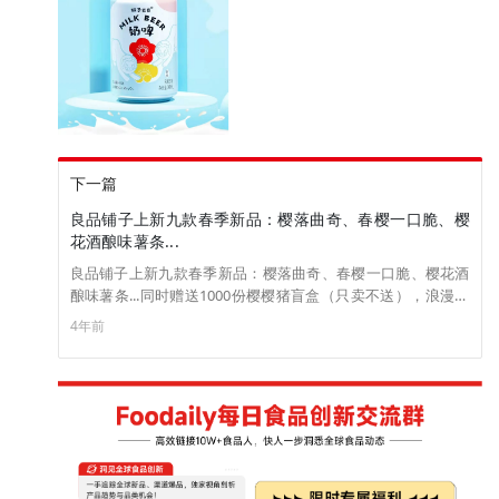
下一篇
良品铺子上新九款春季新品：樱落曲奇、春樱一口脆、樱
花酒酿味薯条...
良品铺子上新九款春季新品：樱落曲奇、春樱一口脆、樱花酒
酿味薯条...同时赠送1000份樱樱猪盲盒（只卖不送），浪漫春
天开启粉红的味觉之旅。
4年前