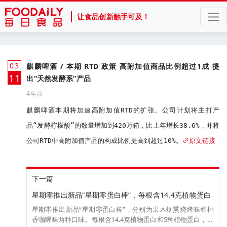
让食品创新触手可及！
03
麒麟啤酒 / 本期 RTD 政策 高附加值商品比例超过1成 提
月
11
出“天然发酵系”产品
4年前
麒麟啤酒本期将加速高附加值RTD的扩张。公司计划将主打产
品“发酵柠檬酸”的数量增加到420万箱，比上年增长38.6%，并将
公司RTD中高附加值产品的构成比例提高到超过10%。
原文链接
下一篇
星期零推出新品“星期零蛋白棒”，每根含14.4克植物蛋白
星期零推出新品“星期零蛋白棒”，分别为果木烟熏烧烤味和椰
香咖喱味两种口味。每根含14.4克植物蛋白和5种植物蛋白，解