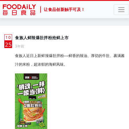
让食品创新触手可及！
10
食族人鲜辣爆肚拌粉抢鲜上市
月
25
3年前
食族人近日上新鲜辣爆肚拌粉——鲜香的辣油、厚切的牛肚、裹满酱
汁的米粉，超浓郁的海鲜风味。