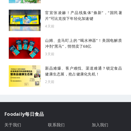
官宣张凌赫！产品线集体“焕新”，“国民薯
片”可比克按下年轻化加速键
4天前
山姆、盒马盯上的 “喝水神器”！美国电解质
冲剂“黑马”，悄悄卖了68亿
3天前
新品难爆、客户难找、渠道难通？锁定食品
健康生态展，抢占健康化先机！
2天前
Foodaily每日食品
关于我们
联系我们
加入我们