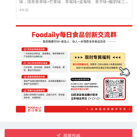
味，现有香草味+芒果味、草莓味+蓝莓味、香芋味+酸奶味三种
风味。原料为100%新西兰进口的脱脂乳粉，采用15MPa高压均
4年前
质工艺，冰晶颗粒小于1毫米。据亲亲食品介绍，产品顺滑细
腻，-15°C条件下冷冻3小时后可获得冰淇淋口感。
我要投稿