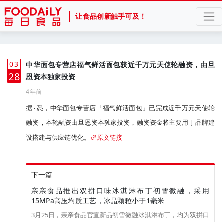
让食品创新触手可及！
03
中华面包专营店福气鲜活面包获近千万元天使轮融资，由旦
月
28
恩资本独家投资
4年前
据·悉，中华面包专营店「福气鲜活面包」已完成近千万元天使轮
融资，本轮融资由旦恩资本独家投资，融资资金将主要用于品牌建
设搭建与供应链优化。
原文链接
下一篇
亲亲食品推出双拼口味冰淇淋布丁初雪微融，采用
15MPa高压均质工艺，冰晶颗粒小于1毫米
3月25日，亲亲食品官宣新品初雪微融冰淇淋布丁，均为双拼口