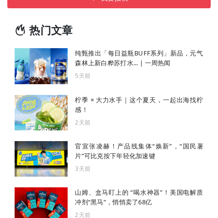
热门文章
纯甄推出「每日益瓶BUFF系列」新品，元气
森林上新白桦苏打水... | 一周热闻
5天前
柠季 × 大力水手｜这个夏天，一起出海找柠
感！
2天前
官宣张凌赫！产品线集体“焕新”，“国民薯
片”可比克按下年轻化加速键
3天前
山姆、盒马盯上的 “喝水神器”！美国电解质
冲剂“黑马”，悄悄卖了68亿
2天前