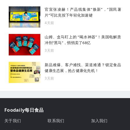
官宣张凌赫！产品线集体“焕新”，“国民薯
片”可比克按下年轻化加速键
4天前
山姆、盒马盯上的 “喝水神器”！美国电解质
冲剂“黑马”，悄悄卖了68亿
3天前
新品难爆、客户难找、渠道难通？锁定食品
健康生态展，抢占健康化先机！
3天前
Foodaily每日食品
关于我们
联系我们
加入我们