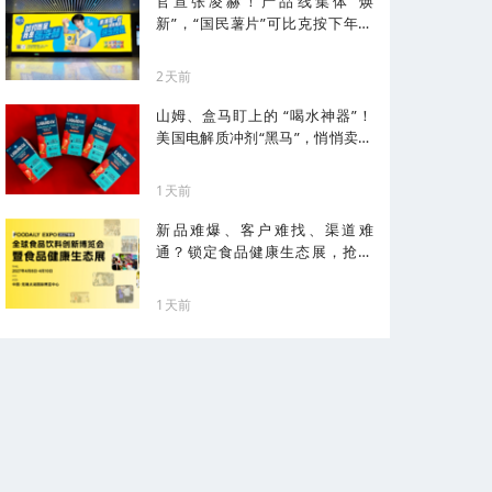
官宣张凌赫！产品线集体“焕
新”，“国民薯片”可比克按下年轻
化加速键
2天前
山姆、盒马盯上的 “喝水神器”！
美国电解质冲剂“黑马”，悄悄卖了
68亿
1天前
新品难爆、客户难找、渠道难
通？锁定食品健康生态展，抢占
健康化先机！
1天前