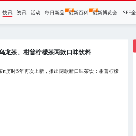
快讯
资讯
活动
每日新品
创新百科
创新博览会
iSEE
乌龙茶、柑普柠檬茶两款口味饮料
下茶π历时5年再次上新，推出两款新口味茶饮：柑普柠檬