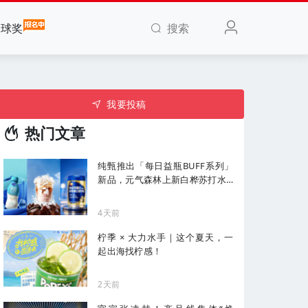
搜索
全球奖
我要投稿
热门文章
纯甄推出「每日益瓶BUFF系列」
新品，元气森林上新白桦苏打水...
| 一周热闻
4天前
柠季 × 大力水手｜这个夏天，一
起出海找柠感！
2天前