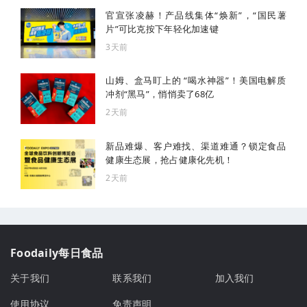
官宣张凌赫！产品线集体“焕新”，“国民薯
片”可比克按下年轻化加速键
3天前
山姆、盒马盯上的 “喝水神器”！美国电解质
冲剂“黑马”，悄悄卖了68亿
2天前
新品难爆、客户难找、渠道难通？锁定食品
健康生态展，抢占健康化先机！
2天前
Foodaily每日食品
关于我们
联系我们
加入我们
使用协议
免责声明