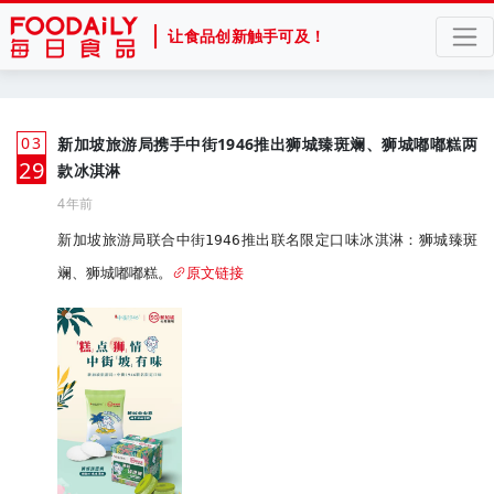
让食品创新触手可及！
03
新加坡旅游局携手中街1946推出狮城臻斑斓、狮城嘟嘟糕两
月
29
款冰淇淋
4年前
新加坡旅游局联合中街1946推出联名限定口味冰淇淋：狮城臻斑
斓、狮城嘟嘟糕。
原文链接