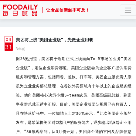
让食品创新触手可及！
03
美团将上线“美团企业版”，先做企业用餐
月
31
3年前
据36氪报道，美团将于近期正式上线面向To B市场的业务“美团
企业版”，定位企业消费赛道。美团企业版会为企业客户提供消费
服务和管理方案，包括用餐、差旅、打车等。美团企业版负责人康
凯为企业业务部总经理，在餐饮外卖领域有十年以上的企业服务经
验。他向美团核心决策小组S-team成员、美团高级副总裁、到家
事业群总裁王莆中汇报。目前，美团企业版团队规模已有数百人，
且在快速扩张中。一位知情人士对36氪表示，“此次美团企业版的
发布，是希望将美团对C端用户的服务能力，逐步输出给B端企业用
户。”36氪观察到，从3月份开始，美团商企通的官网及品牌信息