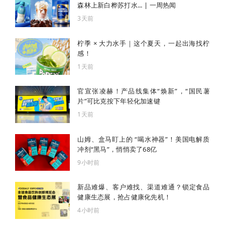
森林上新白桦苏打水... | 一周热闻
3天前
柠季 × 大力水手｜这个夏天，一起出海找柠
感！
1天前
官宣张凌赫！产品线集体“焕新”，“国民薯
片”可比克按下年轻化加速键
1天前
山姆、盒马盯上的 “喝水神器”！美国电解质
冲剂“黑马”，悄悄卖了68亿
9小时前
新品难爆、客户难找、渠道难通？锁定食品
健康生态展，抢占健康化先机！
4小时前