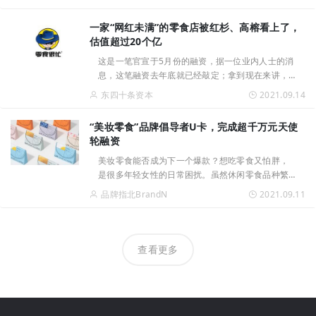
在大城市吃一顿早餐，心理压力是很大的。不是你
懒，而是早上时间很赶，就
一家“网红未满”的零食店被红杉、高榕看上了，
估值超过20个亿
这是一笔官宣于5月份的融资，据一位业内人士的消
息，这笔融资去年底就已经敲定；拿到现在来讲，
主要是因为当下这个时间节点比较有意思。一方
东四十条资本
2021.09.14
面，有一条消息已经在VC圈里蔓延消费投资热开始
降温。另一方面，线下实体零
“美妆零食”品牌倡导者U卡，完成超千万元天使
轮融资
美妆零食能否成为下一个爆款？想吃零食又怕胖，
是很多年轻女性的日常困扰。虽然休闲零食品种繁
多，但很多看似健康的零食，实则重油重盐重糖，
品牌指北BrandN
2021.09.11
热量并不低。于是，翻看配料表成为年轻人吃零食
前的必经流程，成分党群体
查看更多