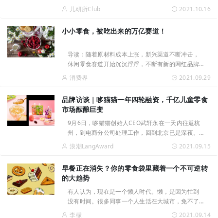
儿研所Club
2021.10.16
小小零食，被吃出来的万亿赛道！
导读：随着原材料成本上涨，新兴渠道不断冲击，
休闲零食赛道开始沉沉浮浮，不断有新的网红品牌
涌入，这个万亿市场热闹非凡。根据天眼查数据显
消费界
2021.09.29
示，目前我国有16.3万余家休闲零食相关企业。根
据艾媒咨询数据显示，自20
品牌访谈｜哆猫猫一年四轮融资，千亿儿童零食
市场酝酿巨变
9月6日，哆猫猫创始人CEO武轩永在一天内往返杭
州，到电商分公司处理工作，回到北京已是深夜。
过去一年，他一直保持着高强度的工作状态。作为
浪潮LangAward
2021.09.15
一名90后创业者，他和太太Febe有三个小朋友。自
2020年9月创立儿童零食品牌
早餐正在消失？你的零食袋里藏着一个不可逆转
的大趋势
有人认为，现在是一个懒人时代。懒，是因为忙到
没有时间。很多同事一个人生活在大城市，免不了
被老家的父母唠叨一定要吃早餐。但是，你懂的，
李檬
2021.09.14