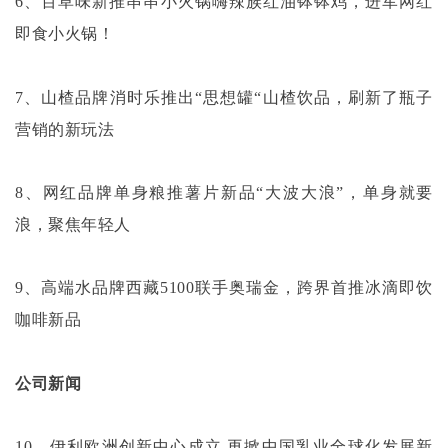
6、百草味新推串串小火锅嗨辣族红油钵钵鸡，进军网红
即食小火锅！
7、山楂品牌消时乐推出“思想罐“山楂饮品，刷新了瓶子
营销的新玩法
8、网红品牌单身粮推薯片新品“大波大浪”，单身就要
浪，聚焦年轻人
9、高端水品牌西藏5100联手奥瑞金，跨界首推冰滴即饮
咖啡新品
公司新闻
10、伊利欧洲创新中心成立 再掀中国乳业全球化发展新