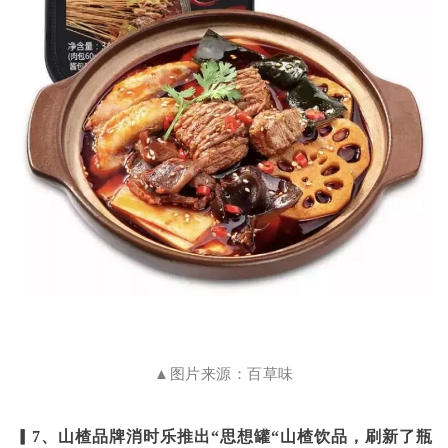
▲图片来源：百草味
▎7、山楂品牌消时乐推出“思想罐“山楂饮品，刷新了瓶