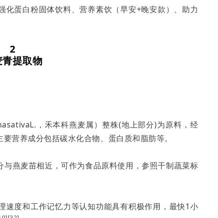
强化蛋白粉固体饮料、营养素饮（早安+晚安款）、助力
2
麦青提取物
sativaL.，禾本科燕麦属）整株(地上部分)为原料，经
主要营养成分包括碳水化合物、蛋白质和脂肪等。
分与燕麦苗相近，可作为食品原料使用，参照干制蔬菜标
理速度和工作记忆力等认知功能具有积极作用，最快1小
10][32]