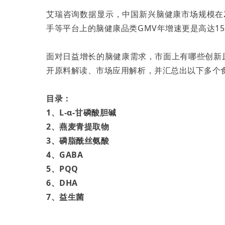
艾瑞咨询数据显示，中国新兴脑健康市场规模在2
手等平台上的脑健康品类GMV年增速更是高达15
面对日益增长的脑健康需求，市面上有哪些创新原料
开原料解读、市场应用解析，并汇总出以下多个
目录：
1、L-α-甘磷酸胆碱
2、燕麦青提取物
3、磷脂酰丝氨酸
4、GABA
5、PQQ
6、DHA
7、益生菌