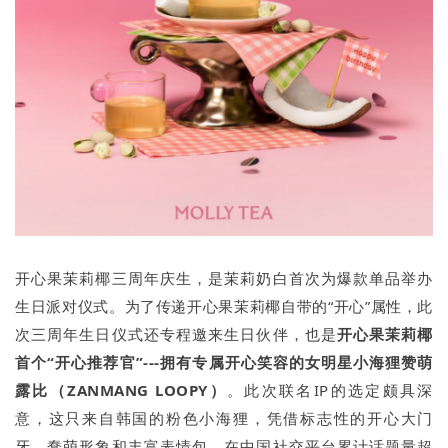
开心果茉莉椰三周年庆生，是茉莉奶白首次为爆款单品举办
生日派对仪式。为了传递开心果茉莉椰自带的“开心”属性，此
次三周年生日仪式还专程邀来生日伙伴，也是
开心果茉莉椰
首
个
“开心推荐官”---拥有专属开心笑容的女明星小海狸
赞萌
露比
（
ZANMANG LOOPY
）
。此次联名IP的选定颇具深
意，这只来自韩国的粉色小海狸，凭借标志性的开心大门
牙、蠢萌形象和丰富表情包，在中国社交平台累计话题量超