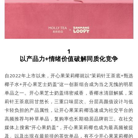
1
以产品力+情绪价值破解同质化竞争
自2022年上市以来，开心果茉莉椰就以“茉莉针王茶底+甄选
椰子水+开心果芝士奶盖”这一创新组合成为当之无愧的明星
单品之一。开心果芝士奶盖绵密咸香，香椰水清甜解腻，茉
莉针王茶底回甘悠长，三重口味层次、分层高颜值设计与低
卡轻负担的产品属性，让开心果茉莉椰迅速成为社交平台的
高频推荐与种草单品，复购率也长期稳居品牌前三。在社交
媒体上搜索“开心果奶盖”，开心果茉莉椰也成为最高频被提
及、以及出现在最前排的茶饮单品，有不少开心果茉莉椰的