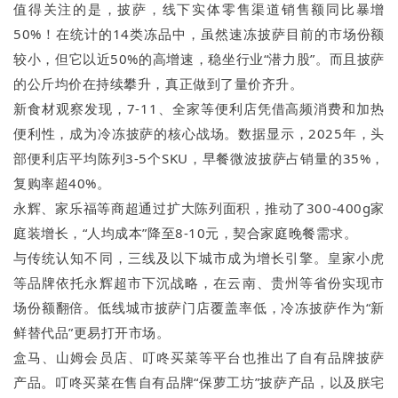
值得关注的是，披萨，线下实体零售渠道销售额同比暴增
50%！在统计的14类冻品中，虽然速冻披萨目前的市场份额
较小，但它以近50%的高增速，稳坐行业“潜力股”。而且披萨
的公斤均价在持续攀升，真正做到了量价齐升。
新食材观察发现，7-11、全家等便利店凭借高频消费和加热
便利性，成为冷冻披萨的核心战场。数据显示，2025年，头
部便利店平均陈列3-5个SKU，早餐微波披萨占销量的35%，
复购率超40%。
永辉、家乐福等商超通过扩大陈列面积，推动了300-400g家
庭装增长，“人均成本”降至8-10元，契合家庭晚餐需求。
与传统认知不同，三线及以下城市成为增长引擎。皇家小虎
等品牌依托永辉超市下沉战略，在云南、贵州等省份实现市
场份额翻倍。低线城市披萨门店覆盖率低，冷冻披萨作为“新
鲜替代品”更易打开市场。
盒马、山姆会员店、叮咚买菜等平台也推出了自有品牌披萨
产品。叮咚买菜在售自有品牌“保萝工坊”披萨产品，以及朕宅