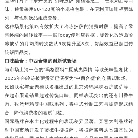
品牌针对下午茶开发的"甜味披萨"如榴莲芝士、芒果奶油等口
味，通常采用90-120克的小规格包装，在便利店咖啡柜旁陈
列，与现制饮品组成套餐。
这种场景化策略有效扩大了冷冻披萨的消费时段，提高了零
售终端的周转效率——据Today便利店数据，场景化改造后冷
冻披萨的月均周转次数从5次提升至8次，货架效益已超过传
统饭团品类。
口味融合：中西合璧的创新试验场
与市场上清一色的“玛格丽特”“夏威夷风情”等欧美味型相比，
2025年的冷冻披萨货架已演变为"中西合璧"的创新试验场。
比如朕宅与全聚德联名推出过的北京烤鸭风味石炉披萨等，
在超市渠道销量超过传统口味。同样表现突出的还有川香牛
肉、孜然烤鸡等中国味系列，将中式炒制工艺与披萨形式结
合，降低消费者的尝试门槛。
国际品牌在本土化过程中的表现差异显著。某意大利品牌针
对中国市场开发了藤椒牛柳披萨，将披萨酱料从番茄基改为