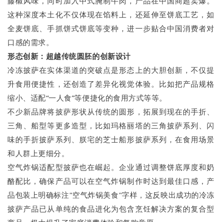
藤椒风味，同时加入中式腌制牛肉，产品在中国商超卖爆。
这种深度本土化不仅体现在馅料上，还延伸至饼底工艺，如
全麦饼底、手抓饼式饼底等变种，进一步贴合中国消费者对
口感的需求。
形态创新：超越传统圆胚的创新设计
冷冻披萨在实体渠道的突破点是形态上的大胆创新，不仅提
升食用便捷性，还创造了差异化视觉体验。比如把产品规格
缩小、适配“一人食”等便捷化的食用方式等等。
不少新品牌将披萨形状从传统的圆形，拓展到现在的手折、
三角、船型等更多造型，比如玛格丽塔的三角披萨系列、闪
味的手折披萨系列、朕宅的芝士船形披萨系列，在食用场景
和人群上更细分。
空气炸锅适配型披萨也在崛起。企业通过调整饼底厚度和奶
酪配比，确保产品可以在空气炸锅制作时达到最佳口感，产
品包装上明确标注"空气炸锅美食"字样，这反映出成功的冷冻
披萨产品已从单纯的食品进化为包含烹饪解决方案的复合型