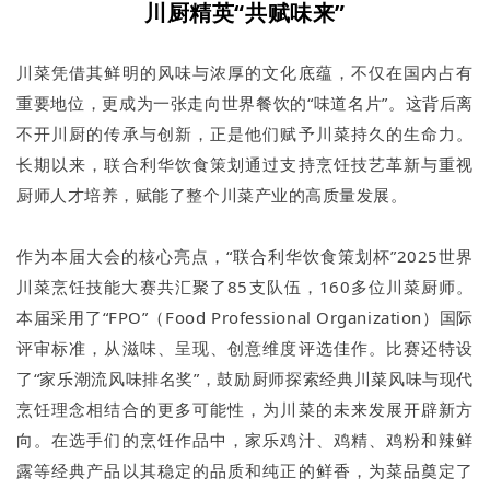
川厨精英“共赋味来”
川菜凭借其鲜明的风味与浓厚的文化底蕴，不仅在国内占有
重要地位，更成为一张走向世界餐饮的“味道名片”。这背后离
不开川厨的传承与创新，正是他们赋予川菜持久的生命力。
长期以来，联合利华饮食策划通过支持烹饪技艺革新与重视
厨师人才培养，赋能了整个川菜产业的高质量发展。
作为本届大会的核心亮点，“联合利华饮食策划杯”2025世界
川菜烹饪技能大赛共汇聚了85支队伍，160多位川菜厨师。
本届采用了“FPO”（Food Professional Organization）国际
评审标准，从滋味、呈现、创意维度评选佳作。比赛还特设
了“家乐潮流风味排名奖”，鼓励厨师探索经典川菜风味与现代
烹饪理念相结合的更多可能性，为川菜的未来发展开辟新方
向。在选手们的烹饪作品中，家乐鸡汁、鸡精、鸡粉和辣鲜
露等经典产品以其稳定的品质和纯正的鲜香，为菜品奠定了