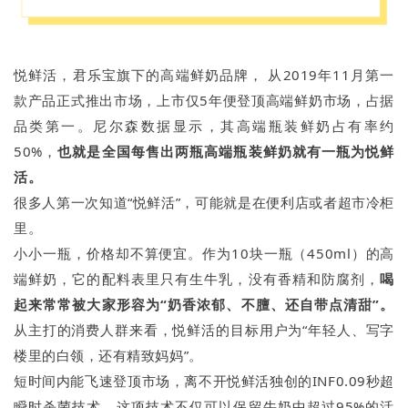
悦鲜活，君乐宝旗下的高端鲜奶品牌， 从2019年11月第一
款产品正式推出市场，上市仅5年便登顶高端鲜奶市场，占据
品类第一。尼尔森数据显示，其高端瓶装鲜奶占有率约
50%，
也就是全国每售出两瓶高端瓶装鲜奶就有一瓶为悦鲜
活。
很多人第一次知道“悦鲜活”，可能就是在便利店或者超市冷柜
里。
小小一瓶，价格却不算便宜。作为10块一瓶（450ml）的高
端鲜奶，它的配料表里只有生牛乳，没有香精和防腐剂，
喝
起来常常被大家形容为“奶香浓郁、不膻、还自带点清甜”。
从主打的消费人群来看，悦鲜活的目标用户为“年轻人、写字
楼里的白领，还有精致妈妈”。
短时间内能飞速登顶市场，离不开悦鲜活独创的INF0.09秒超
瞬时杀菌技术。这项技术不仅可以保留牛奶中超过95%的活