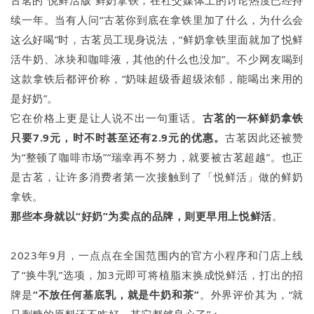
古茗的“悦鲜活版”鲜奶拿铁，在社交媒体上的讨论热度已经持
续一年。当有人问“古茗你到底在拿铁里加了什么，为什么会
这么好喝”时，古茗员工现身说法，“鲜奶拿铁里面就加了悦鲜
活牛奶、冰块和咖啡液，其他的什么也没加”。不少网友喝到
这款拿铁后都评价称，“奶味超级香超级浓郁，能喝出来用的
是好奶”。
它在价格上更是让人说不出一句重话。
古茗的一杯鲜奶拿铁
只要7.9元，时不时甚至还有2.9元的优惠。
古茗因此还被赞
为“整顿了咖啡市场”“瑞幸再不努力，就要被古茗超越”。也正
是古茗，让许多消费者第一次接触到了「悦鲜活」做的鲜奶
拿铁。
那些本身就以“好奶”为卖点的品牌，则更早用上悦鲜活
。
2023年9月，一点点在全国范围内的官方小程序和门店上线
了“换牛乳”选项，加3元即可将植脂末换成悦鲜活，打出的招
牌是
“不放任何基底乳，就是牛奶和茶”
。外界评价其为，“就