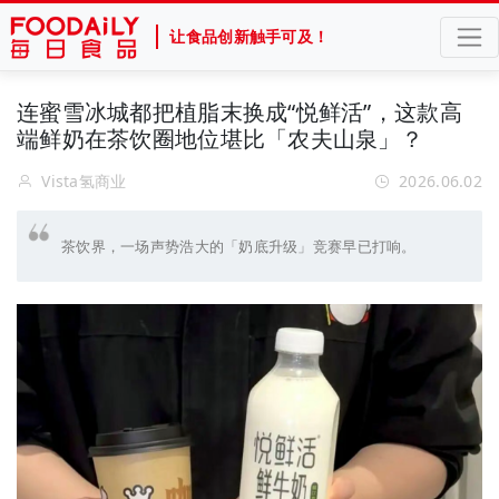
让食品创新触手可及！
连蜜雪冰城都把植脂末换成“悦鲜活”，这款高
端鲜奶在茶饮圈地位堪比「农夫山泉」？
Vista氢商业
2026.06.02
茶饮界，一场声势浩大的「奶底升级」竞赛早已打响。