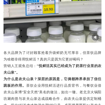
各大品牌为了讨好顾客抢着升级鲜奶无可厚非，但茶饮品牌
为啥都非得用悦鲜活？真的只是因为它更好喝吗？
营销人王观鱼总结：
“悦鲜活其实已经成为了奶茶行业里的农
夫山泉”。
为什么是农夫山泉？深层的原因是，它
俩都跨界承担了信任
跳板的作用。
茶饮企业用悦鲜活进行品质背书，与餐饮业借
农夫山泉博“安全天然”美名的做法，如出一辙。老北京火锅阳
坊涮肉曾与农夫山泉达成战略合作，由农夫山泉提供定制桶
水，提出“好羊肉才敢清水涮”的口号，桌面摆着两瓶1L装农夫