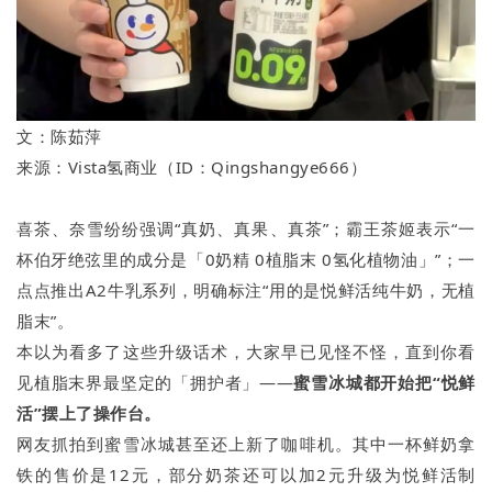
文：陈茹萍
来源：Vista氢商业（ID：Qingshangye666）
喜茶、奈雪纷纷强调“真奶、真果、真茶”；霸王茶姬表示“一
杯伯牙绝弦里的成分是「0奶精 0植脂末 0氢化植物油」”；一
点点推出A2牛乳系列，明确标注“用的是悦鲜活纯牛奶，无植
脂末”。
本以为看多了这些升级话术，大家早已见怪不怪，直到你看
见植脂末界最坚定的「拥护者」——
蜜雪冰城都开始把“悦鲜
活”摆上了操作台。
网友抓拍到蜜雪冰城甚至还上新了咖啡机。其中一杯鲜奶拿
铁的售价是12元，部分奶茶还可以加2元升级为悦鲜活制