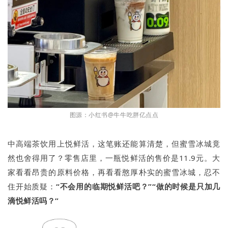
图源：小红书@牛牛吃胖亿点点
中高端茶饮用上悦鲜活，这笔账还能算清楚，但蜜雪冰城竟
然也舍得用了？零售店里，一瓶悦鲜活的售价是11.9元。大
家看看昂贵的原料价格，再看看憨厚朴实的蜜雪冰城，忍不
住开始质疑：
“不会用的临期悦鲜活吧？”“做的时候是只加几
滴悦鲜活吗？”