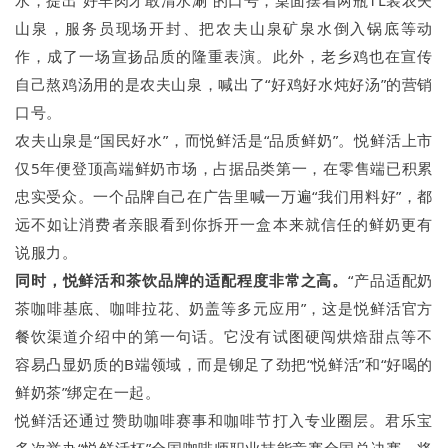
山泉，服务员现场开封、把农夫山泉矿泉水倒入锅底等动
作，成了一场宣扬品质的隆重表演。此外，老乡鸡也在宣传
自己熬鸡汤用的是农夫山泉，喊出了“好鸡好水炖好汤”的营销
口号。
农夫山泉是“国民好水”，而悦鲜活是“品质鲜奶”。悦鲜活上市
仅5年便登顶高端鲜奶市场，占据品类第一，在零售端已积累
忠实受众。一个品牌自己在广告里喊一万遍“我们用料好”，都
远不如让消费者亲眼看到你拆开一盒本来就信任的鲜奶更有
说服力。
同时，悦鲜活和茶饮品牌的适配程度非常之高。
“产品适配奶
茶咖啡基底、咖啡拉花、奶盖等多元应用”，这是悦鲜活官方
餐饮渠道介绍中的第一句话。它没有试图硬闯烘焙甜点等不
容易凸显奶质的B端领域，而是铆足了劲把“悦鲜活”和“好喝的
鲜奶茶”绑定在一起。
悦鲜活还通过赞助咖啡赛事和咖啡节打入专业圈层。君乐宝
多次举办“悦鲜活杯”全国咖啡师职业技能竞赛全国总决赛，将