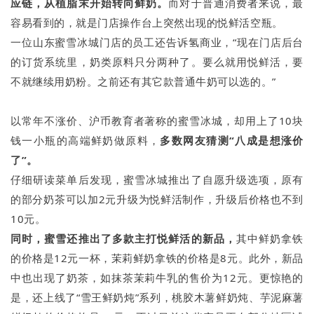
应链，从植脂末开始转向鲜奶。
而对于普通消费者来说，最
容易看到的，就是门店操作台上突然出现的悦鲜活空瓶。
一位山东蜜雪冰城门店的员工还告诉氢商业，“现在门店后台
的订货系统里，奶类原料只分两种了。要么就用悦鲜活，要
不就继续用奶粉。之前还有其它款普通牛奶可以选的。”
以常年不涨价、沪币教育者著称的蜜雪冰城，却用上了10块
钱一小瓶的高端鲜奶做原料，
多数网友猜测“八成是想涨价
了”。
仔细研读菜单后发现，蜜雪冰城推出了自愿升级选项，原有
的部分奶茶可以加2元升级为悦鲜活制作，升级后价格也不到
10元。
同时，蜜雪还推出了多款主打悦鲜活的新品，
其中鲜奶拿铁
的价格是12元一杯，茉莉鲜奶拿铁的价格是8元。此外，新品
中也出现了奶茶，如抹茶茉莉牛乳的售价为12元。更惊艳的
是，还上线了“雪王鲜奶炖”系列，桃胶木薯鲜奶炖、芋泥麻薯