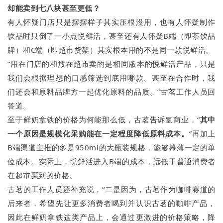
却能卖到七八块甚至更低？
有人怀疑门店只是摆摆样子其实压根没用，也有人怀疑制作
饮品时只倒了一小点悦鲜活，甚至还有人怀疑B端（即茶饮品
牌）和C端（即超市货架）其实根本用的不是同一款悦鲜活。
“用在门店的和放在超市卖的是相同版本的悦鲜活产品，只是
我们会根据理想的口感筛选到底用哪款。甚至在合作时，我
们还会和原料品牌方一起优化原料的品质。”古茗工作人员回
答道。
至于鲜奶拿铁的价格为何能那么低，古茗告诉氢商业，“
其中
一个原因是规模化采购能在一定程度降低原料成本。
”再加上
B端渠道主推的多是950ml的大瓶装规格，能够摊薄一定的单
位成本。实际上，悦鲜活进入B端的成本，远低于普通消费者
在超市买到的价格。
古茗的工作人员还补充说，“二是因为，古茗作为咖啡赛道的
后来者，希望先让更多消费者喝到并认识古茗的咖啡产品，
因此在鲜奶拿铁这类产品上，会通过更激进的价格策略，降