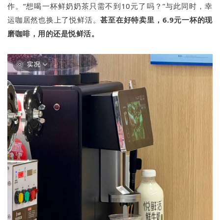
作。“想喝一杯鲜奶奶茶只需不到10元了吗？”与此同时，幸
运咖居然也换上了悦鲜活。
甚至在好特卖里，
6.9元一杯的现
磨咖啡，用的还是悦鲜活。