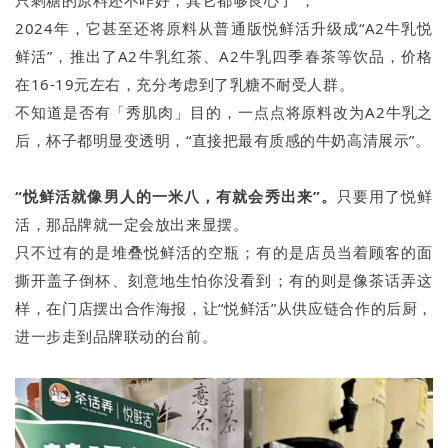
只剩糖的原料还不咋好，其它都够良心了”；
2024年，它甚至还将原料从普通版悦鲜活升级成“A2牛乳悦
鲜活”，推出了A2牛乳红茶、A2牛乳四季春茶等饮品，价格
在16-19元左右，充分考虑到了乳糖不耐受人群。
不知道是否有「秀肌肉」目的，一点点将原料改为A2牛乳之
后，杯子都明显变透明，“直接把最有质感的牛奶高清展示”。
“悦鲜活就像男人的一米八，有就会秀出来”。
只要用了悦鲜
活，那品牌就一定会放出来显摆。
只不过有的是堆叠悦鲜活的空瓶；有的是店员当着顾客的面
撕开盖子倒杯、刻意地生怕你没看到；有的则是像茶话弄这
样，在门店摆出合作海报，让“悦鲜活”从供应链合作的后厨，
进一步走到品牌联动的台前。