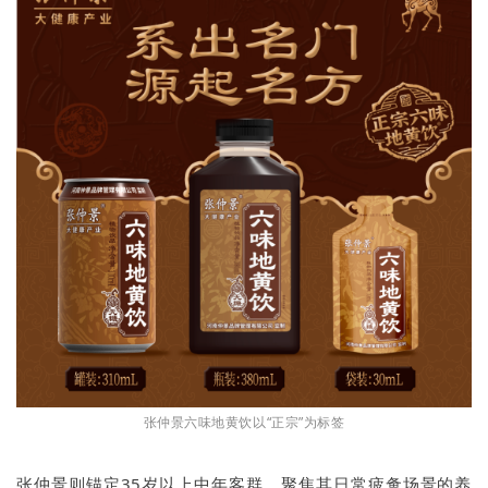
张仲景六味地黄饮以“正宗”为标签
张仲景则锚定35岁以上中年客群，聚焦其日常疲惫场景的养