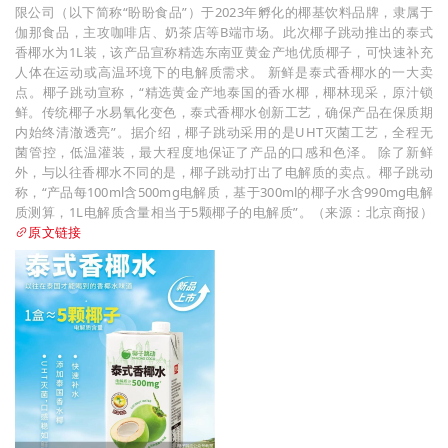
限公司（以下简称“盼盼食品”）于2023年孵化的椰基饮料品牌，隶属于
伽那食品，主攻咖啡店、奶茶店等B端市场。此次椰子跳动推出的泰式
香椰水为1L装，该产品宣称精选东南亚黄金产地优质椰子，可快速补充
人体在运动或高温环境下的电解质需求。 新鲜是泰式香椰水的一大卖
点。椰子跳动宣称，“精选黄金产地泰国的香水椰，椰林现采，原汁锁
鲜。传统椰子水易氧化变色，泰式香椰水创新工艺，确保产品在保质期
内始终清澈透亮”。据介绍，椰子跳动采用的是UHT灭菌工艺，全程无
菌管控，低温灌装，最大程度地保证了产品的口感和色泽。 除了新鲜
外，与以往香椰水不同的是，椰子跳动打出了电解质的卖点。椰子跳动
称，“产品每100ml含500mg电解质，基于300ml的椰子水含990mg电解
质测算，1L电解质含量相当于5颗椰子的电解质”。（来源：北京商报）
原文链接