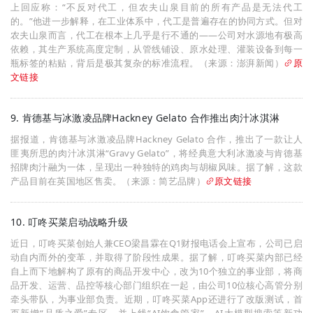
上回应称：“不反对代工，但农夫山泉目前的所有产品是无法代工
的。”他进一步解释，在工业体系中，代工是普遍存在的协同方式。但对
农夫山泉而言，代工在根本上几乎是行不通的——公司对水源地有极高
依赖，其生产系统高度定制，从管线铺设、原水处理、灌装设备到每一
瓶标签的粘贴，背后是极其复杂的标准流程。（来源：澎湃新闻）
原
文链接
9. 肯德基与冰激凌品牌Hackney Gelato 合作推出肉汁冰淇淋
据报道，肯德基与冰激凌品牌Hackney Gelato 合作，推出了一款让人
匪夷所思的肉汁冰淇淋“Gravy Gelato”，将经典意大利冰激凌与肯德基
招牌肉汁融为一体，呈现出一种独特的鸡肉与胡椒风味。据了解，这款
产品目前在英国地区售卖。（来源：简艺品牌）
原文链接
10. 叮咚买菜启动战略升级
近日，叮咚买菜创始人兼CEO梁昌霖在Q1财报电话会上宣布，公司已启
动自内而外的变革，并取得了阶段性成果。据了解，叮咚买菜内部已经
自上而下地解构了原有的商品开发中心，改为10个独立的事业部，将商
品开发、运营、品控等核心部门组织在一起，由公司10位核心高管分别
牵头带队，为事业部负责。近期，叮咚买菜App还进行了改版测试，首