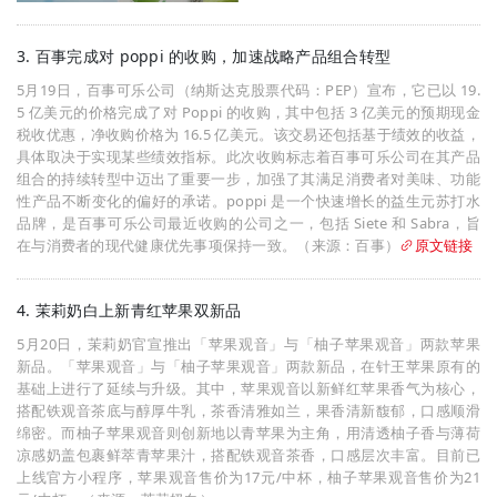
3. 百事完成对 poppi 的收购，加速战略产品组合转型
5月19日，百事可乐公司（纳斯达克股票代码：PEP）宣布，它已以 19.
5 亿美元的价格完成了对 Poppi 的收购，其中包括 3 亿美元的预期现金
税收优惠，净收购价格为 16.5 亿美元。该交易还包括基于绩效的收益，
具体取决于实现某些绩效指标。此次收购标志着百事可乐公司在其产品
组合的持续转型中迈出了重要一步，加强了其满足消费者对美味、功能
性产品不断变化的偏好的承诺。poppi 是一个快速增长的益生元苏打水
品牌，是百事可乐公司最近收购的公司之一，包括 Siete 和 Sabra，旨
在与消费者的现代健康优先事项保持一致。（来源：百事）
原文链接
4. 茉莉奶白上新青红苹果双新品
5月20日，茉莉奶官宣推出「苹果观音」与「柚子苹果观音」两款苹果
新品。「苹果观音」与「柚子苹果观音」两款新品，在针王苹果原有的
基础上进行了延续与升级。其中，苹果观音以新鲜红苹果香气为核心，
搭配铁观音茶底与醇厚牛乳，茶香清雅如兰，果香清新馥郁，口感顺滑
绵密。而柚子苹果观音则创新地以青苹果为主角，用清透柚子香与薄荷
凉感奶盖包裹鲜萃青苹果汁，搭配铁观音茶香，口感层次丰富。目前已
上线官方小程序，苹果观音售价为17元/中杯，柚子苹果观音售价为21