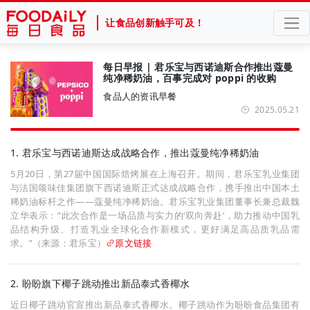
让食品创新触手可及！
每日早报 | 君乐宝与西诺迪斯合作推出蔻曼
纯净稀奶油，百事完成对 poppi 的收购
食品人的资讯早餐
2025.05.21
1. 君乐宝与西诺迪斯达成战略合作，推出蔻曼纯净稀奶油
5月20日，第27届中国国际焙烤展在上海召开。期间，君乐宝乳业集团
与法国颂味佳集团旗下西诺迪斯正式达成战略合作，携手推出中国本土
稀奶油标杆之作——蔻曼纯净稀奶油。君乐宝乳业集团董事长兼总裁魏
立华表示：“此次合作是一场品质与实力的‘双向奔赴’，助力推动中国乳
品结构升级、打造乳业全球化合作新模式，更好满足高品质乳品需
求。”（来源：君乐宝）
原文链接
2. 盼盼旗下椰子跳动推出新品泰式香椰水
近日椰子跳动官宣推出新品泰式香椰水。椰子跳动作为盼盼食品集团有