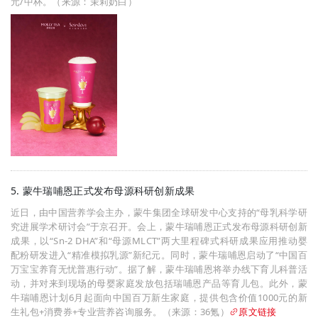
元/中杯。（来源：茉莉奶白）
5. 蒙牛瑞哺恩正式发布母源科研创新成果
近日，由中国营养学会主办，蒙牛集团全球研发中心支持的“母乳科学研
究进展学术研讨会”于京召开。会上，蒙牛瑞哺恩正式发布母源科研创新
成果，以“Sn-2 DHA”和“母源MLCT”两大里程碑式科研成果应用推动婴
配粉研发进入“精准模拟乳源”新纪元。同时，蒙牛瑞哺恩启动了“中国百
万宝宝养育无忧普惠行动”。据了解，蒙牛瑞哺恩将举办线下育儿科普活
动，并对来到现场的母婴家庭发放包括瑞哺恩产品等育儿包。此外，蒙
牛瑞哺恩计划6月起面向中国百万新生家庭，提供包含价值1000元的新
生礼包+消费券+专业营养咨询服务。（来源：36氪）
原文链接