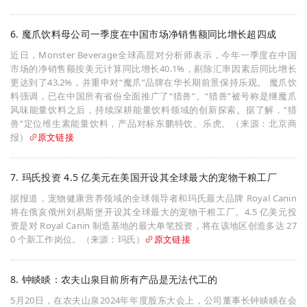
6. 魔爪饮料母公司一季度在中国市场净销售额同比增长超四成
近日，Monster Beverage全球高层对分析师表示，今年一季度在中国
市场的净销售额按美元计算同比增长40.1%，剔除汇率因素后同比增长
更达到了43.2%，并重申对“魔爪”品牌在华长期前景保持乐观。 魔爪饮
料强调，已在中国所有省份全面推广了“猎兽”。“猎兽”被号称是继魔爪
风味能量饮料之后，持续深耕能量饮料领域的创新探索。据了解，“猎
兽”定位维生素能量饮料，产品对标东鹏特饮、乐虎。（来源：北京商
报）
原文链接
7. 玛氏投资 4.5 亿美元在美国开设其全球最大的宠物干粮工厂
据报道，宠物健康营养领域的全球领导者和玛氏最大品牌 Royal Canin
将在俄亥俄州刘易斯堡开设其全球最大的宠物干粮工厂。4.5 亿美元投
资是对 Royal Canin 制造基地的最大单笔投资，将在该地区创造多达 27
0 个新工作岗位。（来源：玛氏）
原文链接
8. 钟睒睒：农夫山泉目前所有产品是无法代工的
5月20日，在农夫山泉2024年年度股东大会上，公司董事长钟睒睒在会