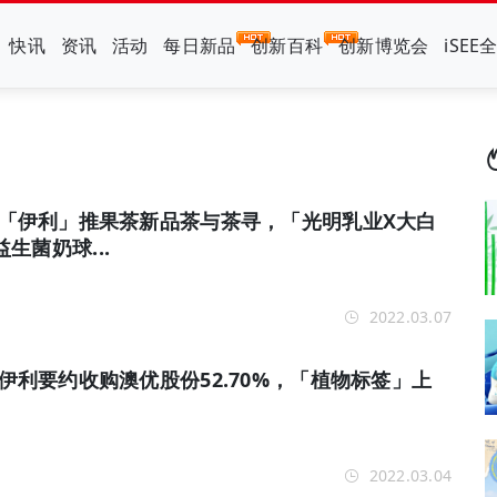
快讯
资讯
活动
每日新品
创新百科
创新博览会
iSEE
报 | 「伊利」推果茶新品茶与茶寻，「光明乳业X大白
生菌奶球...
2022.03.07
报 | 伊利要约收购澳优股份52.70%，「植物标签」上
2022.03.04