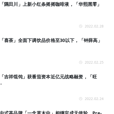
报 | 「隅田川」上新小红条摇摇咖啡液，「华熙黑零」
2022.02.28
报 | 「喜茶」全面下调饮品价格至30以下，「钟薛高」
2022.02.25
报 | 「吉祥馄饨」获番茄资本近亿元战略融资，「旺
…
2022.02.24
报 | 中式茶品牌「一念草木中」相继完成天使轮、Pre-