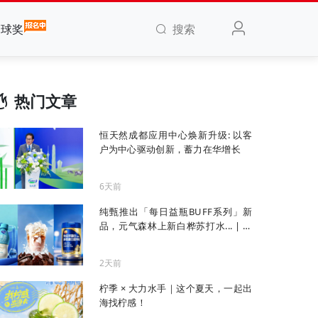
搜索
全球奖
热门文章
恒天然成都应用中心焕新升级: 以客
户为中心驱动创新，蓄力在华增长
6天前
纯甄推出「每日益瓶BUFF系列」新
品，元气森林上新白桦苏打水... | 一
周热闻
2天前
柠季 × 大力水手｜这个夏天，一起出
海找柠感！