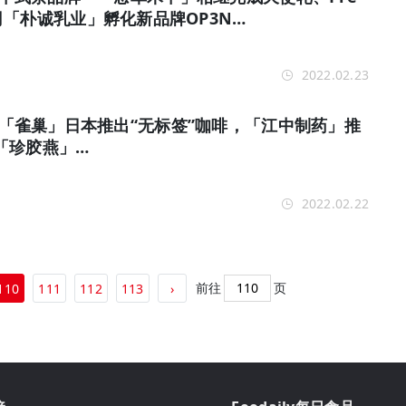
「朴诚乳业」孵化新品牌OP3N…
2022.02.23
报 | 「雀巢」日本推出“无标签”咖啡，「江中制药」推
「珍胶燕」…
2022.02.22
前往
页
110
111
112
113
›