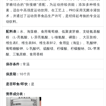
芽糖结合的"快慢糖"搭配，为运动持续供能；添加多种维生
素，适合中高强度运动饮用。在工艺上，PRO采用无菌冷灌技
术，并通过了运动营养食品生产许可，是经得起考验的专业运
动饮料。
配料表：
水、海藻糖、食用葡萄糖、低聚麦芽糖、支链氨基酸
粉 （L-亮氨酸、L-异亮氨酸、L-缬氨酸、磷脂）、大豆肽粉、
维生表E、维生表B6、维生表B12、食用盐（海盐）、乳酸钾、
葡萄糖酸钾、L-乳酸钙、硫酸镁、柠檬酸、柠檬酸钠、DL-苹果
酸、三氯蔗糖、食用香精
保存条件：
常温
保质期：
10个月
是否即食/即饮：
是
营养成分表：