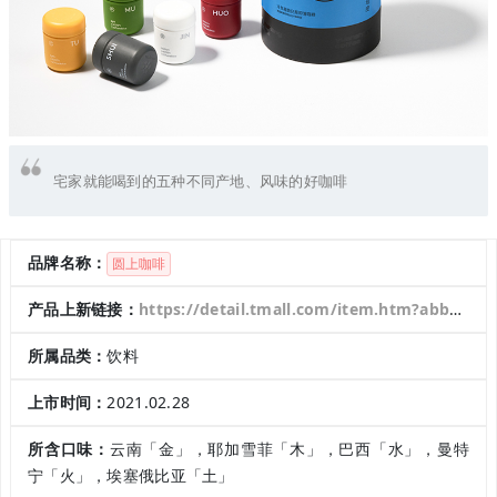
宅家就能喝到的五种不同产地、风味的好咖啡
品牌名称：
圆上咖啡
产品上新链接：
https://detail.tmall.com/item.htm?abbucket=17&id=653446894413&rn=b2506d453325a598142e3b9a04dbb33f&spm=a1z10.5-b.w4011-24037122358.41.e3502dec5AgciB&skuId=4716903889444
所属品类：
饮料
上市时间：
2021.02.28
所含口味：
云南「金」，耶加雪菲「木」，巴西「水」，曼特
宁「火」，埃塞俄比亚「土」