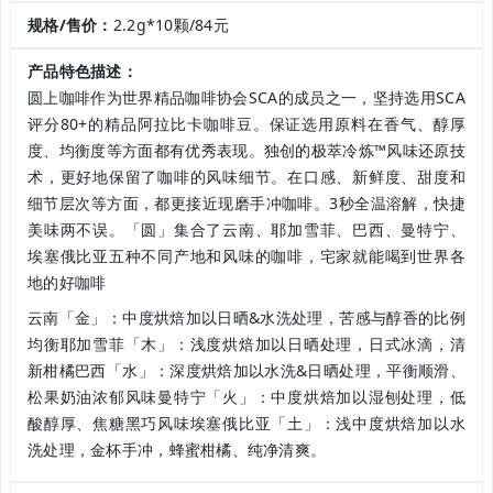
规格/售价：
2.2g*10颗/84元
产品特色描述：
圆上咖啡作为世界精品咖啡协会SCA的成员之一，坚持选用SCA
评分80+的精品阿拉比卡咖啡豆。保证选用原料在香气、醇厚
度、均衡度等方面都有优秀表现。独创的极萃冷炼™风味还原技
术，更好地保留了咖啡的风味细节。在口感、新鲜度、甜度和
细节层次等方面，都更接近现磨手冲咖啡。3秒全温溶解，快捷
美味两不误。「圆」集合了云南、耶加雪菲、巴西、曼特宁、
埃塞俄比亚五种不同产地和风味的咖啡，宅家就能喝到世界各
地的好咖啡
云南「金」：中度烘焙加以日晒&水洗处理，苦感与醇香的比例
均衡耶加雪菲「木」：浅度烘焙加以日晒处理，日式冰滴，清
新柑橘巴西「水」：深度烘焙加以水洗&日晒处理，平衡顺滑、
松果奶油浓郁风味曼特宁「火」：中度烘焙加以湿刨处理，低
酸醇厚、焦糖黑巧风味埃塞俄比亚「土」：浅中度烘焙加以水
洗处理，金杯手冲，蜂蜜柑橘、纯净清爽。