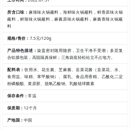
所含口味：
麻辣味火锅蘸料，海鲜味火锅蘸料，鲜香原味火锅
蘸料，鲜辣味火锅蘸料，麻酱原味火锅蘸料，麻酱香辣火锅蘸
料
规格/售价：
7.5元/120g
产品特色描述：
旋盖密封随用随挤，卫生干净不受潮；多层复
合铝膜包装，高阻隔真保鲜；三角袋底轻松站立不占地方。
配料表：
饮用水、花生酱、芝麻酱、韭菜花酱（韭菜花、水、
食用盐、味精、苯甲酸钠）、腐乳、食品用香精、乙酰化二淀
粉磷酸酯、黄原胶、脱氧乙酸钠、乳酸链球菌素
保存条件：
常温
保质期：
12个月
产地国：
中国