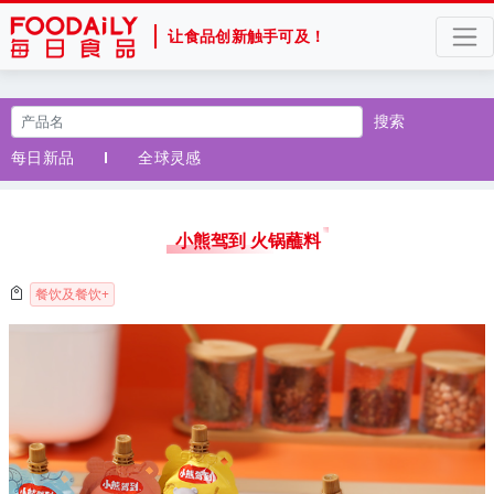
让食品创新触手可及！
搜索
每日新品
全球灵感
小熊驾到 火锅蘸料
餐饮及餐饮+