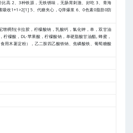
价比高 2、3种铁源，无铁锈味，无肠胃刺激、好吃 3、青海
收1+1>2[1] 5、代糖夹心，Q弹爆浆 6、0色素0脂肪0防
配增稠剂(卡拉胶，柠檬酸钠，乳酸钙，氯化钾，单，双甘油
柠檬酸，DL-苹果酸，柠檬酸钠，单硬脂酸甘油酯, 蜂蜜，
，食用木薯淀粉），乙二胺四乙酸铁钠、焦磷酸铁、葡萄糖酸