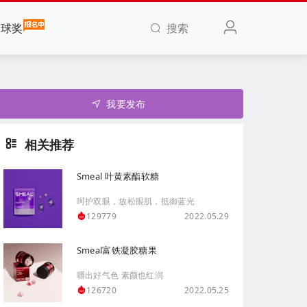
搜索
全球奖
我要发布
相关推荐
Smeal 叶黄素酯软糖
呵护双眼，放松眼肌，抵御蓝光
2022.05.29
129779
Smeal富铁凝胶糖果
嚼出好气色 素颜也红润
2022.05.25
126720