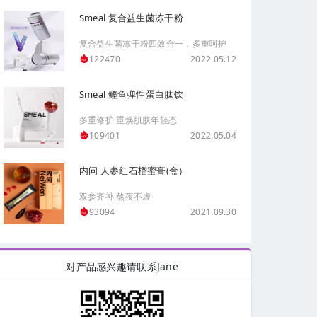
Smeal 复合益生菌冻干粉
复合益生菌冻干粉四效合一，多重呵护
2022.05.12
122470
Smeal 鲣鱼弹性蛋白肽饮
多重修护 重焕肌肤年轻态
2022.05.04
109401
内问 人参红石榴蜜膏(盒）
双参齐补 熬夜不虚
2021.09.30
93094
对产品感兴趣请联系Jane