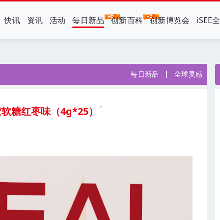
快讯
资讯
活动
每日新品
创新百科
创新博览会
iSEE
每日新品
全球灵感
胶软糖红枣味（4g*25）