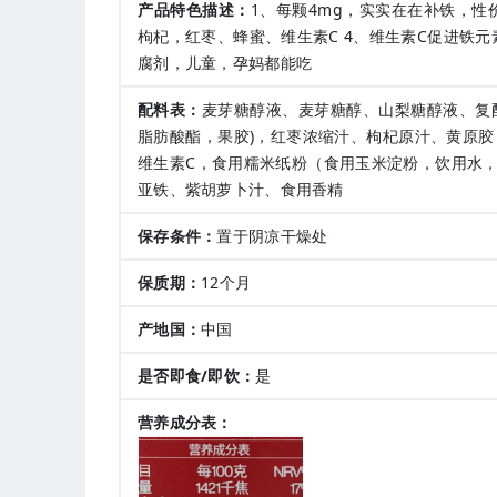
产品特色描述：
1、每颗4mg，实实在在补铁，性
枸杞，红枣、蜂蜜、维生素C 4、维生素C促进铁元素吸
腐剂，儿童，孕妈都能吃
配料表：
麦芽糖醇液、麦芽糖醇、山梨糖醇液、复
脂肪酸酯，果胶)，红枣浓缩汁、枸杞原汁、黄原胶，
维生素C，食用糯米纸粉（食用玉米淀粉，饮用水
亚铁、紫胡萝卜汁、食用香精
保存条件：
置于阴凉干燥处
保质期：
12个月
产地国：
中国
是否即食/即饮：
是
营养成分表：