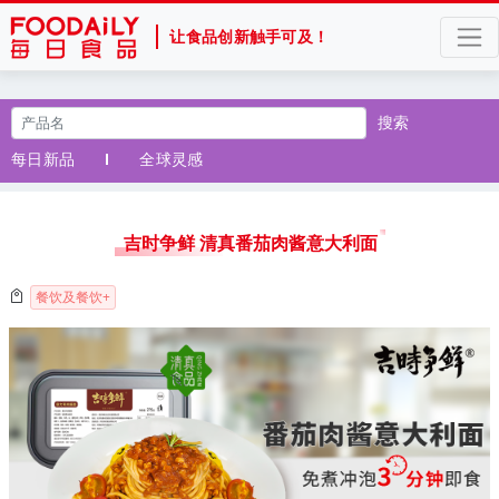
让食品创新触手可及！
搜索
每日新品
全球灵感
吉时争鲜 清真番茄肉酱意大利面
餐饮及餐饮+