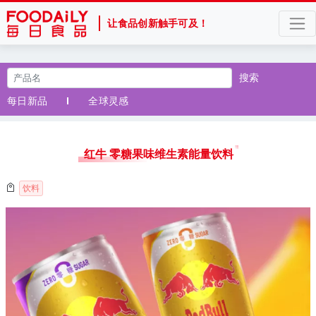
让食品创新触手可及！
搜索
每日新品
全球灵感
红牛 零糖果味维生素能量饮料
饮料