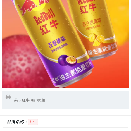
果味红牛0糖0负担
品牌名称：
红牛