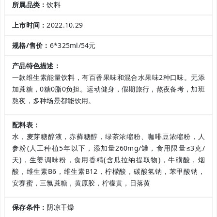
所属品类：
饮料
上市时间：
2022.10.29
规格/售价：
6*325ml/54元
产品特色描述：
一款维生素能量饮料，有百香果味和混合水果味2种口味。无添
加蔗糖，0糖0脂0负担。运动健身，假期旅行，熬夜备考，加班
熬夜，多种场景都能饮用。
配料表：
水，麦芽糖醇液，赤藓糖醇，绿茶浓缩粉、咖啡豆浓缩粉，人
参粉(人工种植5年以下，添加量260mg/罐，食用限量≤3克/
天)，生姜调味粉，食用香精(含瓜拉纳提取物)，牛磺酸，烟
酸，维生素B6，维生素B12，柠檬酸，碳酸氢钠，苯甲酸钠，
安赛蜜，三氯蔗糖，黄原胶，柠檬黄，日落黄
保存条件：
阴凉干燥