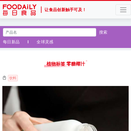
让食品创新触手可及！
搜索
每日新品
全球灵感
植物标签 零糖椰汁
饮料