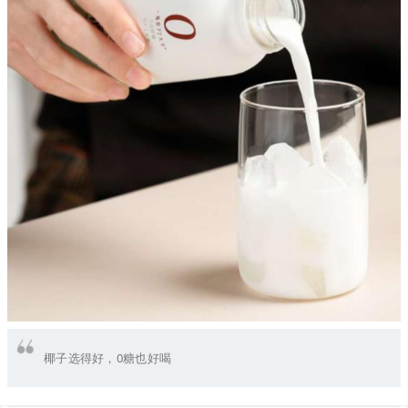
椰子选得好，0糖也好喝