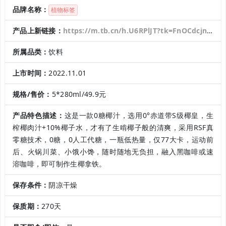
品牌名称：
植物标签
产品上新链接：
https://m.tb.cn/h.U6RPlJT?tk=FnOCdcjnD2q CZ0001
所属品类：
饮料
上市时间：
2022.11.01
规格/售价：
5*280ml/49.9元
产品特色描述：
这是一款0糖椰汁，选用0°赤道带S级椰皇，生
榨椰肉汁+10%椰子水，才有了生啃椰子般的清爽，采用RSF真
零糖技术，0糖，0人工代糖，一瓶低热量，仅77大卡，运动前
后、火锅川菜、小饿小馋，随时随地无负担，融入黑咖啡或速
溶咖啡，即可制作生椰拿铁。
保存条件：
阴凉干燥
保质期：
270天