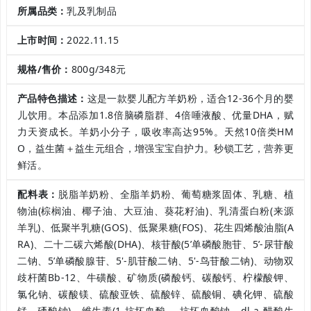
所属品类：
乳及乳制品
上市时间：
2022.11.15
规格/售价：
800g/348元
产品特色描述：
这是一款婴儿配方羊奶粉，适合12-36个月的婴
儿饮用。本品添加1.8倍脑磷脂群、4倍唾液酸、优量DHA，赋
力天资成长。羊奶小分子，吸收率高达95%。天然10倍类HM
O，益生菌＋益生元组合，增强宝宝自护力。秒锁工艺，营养更
鲜活。
配料表：
脱脂羊奶粉、全脂羊奶粉、葡萄糖浆固体、乳糖、植
物油(棕榈油、椰子油、大豆油、葵花籽油)、乳清蛋白粉(来源
羊乳)、低聚半乳糖(GOS)、低聚果糖(FOS)、花生四烯酸油脂(A
RA)、二十二碳六烯酸(DHA)、核苷酸(5’单磷酸胞苷、5’-尿苷酸
二钠、5’单磷酸腺苷、5'-肌苷酸二钠、5'-鸟苷酸二钠)、动物双
歧杆菌Bb-12、牛磺酸、矿物质(磷酸钙、碳酸钙、柠檬酸钾、
氯化钠、碳酸镁、硫酸亚铁、硫酸锌、硫酸铜、碘化钾、硫酸
锰、硒酸钠)、维生素(1-抗坏血酸、-抗坏血酸钠、dl-a-醋酸生