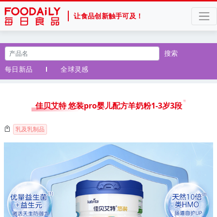
让食品创新触手可及！
搜索
每日新品
全球灵感
佳贝艾特 悠装pro婴儿配方羊奶粉1-3岁3段
乳及乳制品