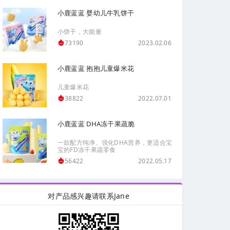
小鹿蓝蓝 婴幼儿牛乳饼干
小饼干，大能量
2023.02.06
73190
小鹿蓝蓝 抱抱儿童爆米花
儿童爆米花
2022.07.01
38822
小鹿蓝蓝 DHA冻干果蔬脆
一款配方纯净、强化DHA营养，更适合宝
宝的FD冻干果蔬零食
2022.05.17
56422
对产品感兴趣请联系Jane