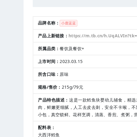
品牌名称：
小鹿蓝蓝
产品上新链接：
https://m.tb.cn/h.UqALVIn?tk
所属品类：
餐饮及餐饮+
上市时间：
2023.03.15
所含口味：
原味
规格/售价：
215g/79元
产品特色描述：
这是一款鳕鱼块婴幼儿辅食，精选
肉，鲜嫩更细腻，人工去皮去刺，安全不卡喉，不
小包，真空锁鲜。花样烹调，清蒸、香煎、煮粥，
配料表：
大西洋鳕鱼