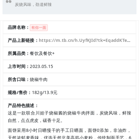
炭烧风味，劲道鲜辣
品牌名称：
有你一面
产品上新链接：
https://m.tb.cn/h.UyfKJId?tk=EqaddKTee1l
所属品类：
餐饮及餐饮+
上市时间：
2023.05.15
所含口味：
烧椒牛肉
规格/售价：
182g/13.9元
产品特色描述：
这是一款联合川娃子烧椒酱的烧椒牛肉拌面，
炭烧风味，鲜辣
自然，点点虎皮，碳香十足。
面饼采用8小时日晒慢干的手工日晒面，面饼0添加，非油炸，
天然浓郁麦香味，优选天然北美高筋小麦粉，传统制面手艺，6