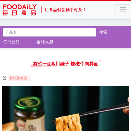
让食品创新触手可及！
搜索
每日新品
全球灵感
有你一面&川娃子 烧椒牛肉拌面
餐饮及餐饮+