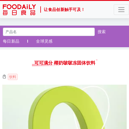
让食品创新触手可及！
搜索
每日新品
全球灵感
可可满分 椰奶啵啵冻固体饮料
饮料