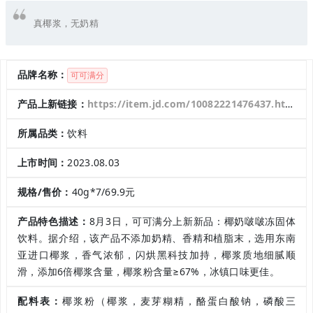
真椰浆，无奶精
品牌名称：
可可满分
产品上新链接：
https://item.jd.com/10082221476437.html
所属品类：
饮料
上市时间：
2023.08.03
规格/售价：
40g*7/69.9元
产品特色描述：
8月3日，可可满分上新新品：椰奶啵啵冻固体
饮料。据介绍，该产品不添加奶精、香精和植脂末，选用东南
亚进口椰浆，香气浓郁，闪烘黑科技加持，椰浆质地细腻顺
滑，添加6倍椰浆含量，椰浆粉含量≥67%，冰镇口味更佳。
配料表：
椰浆粉（椰浆，麦芽糊精，酪蛋白酸钠，磷酸三