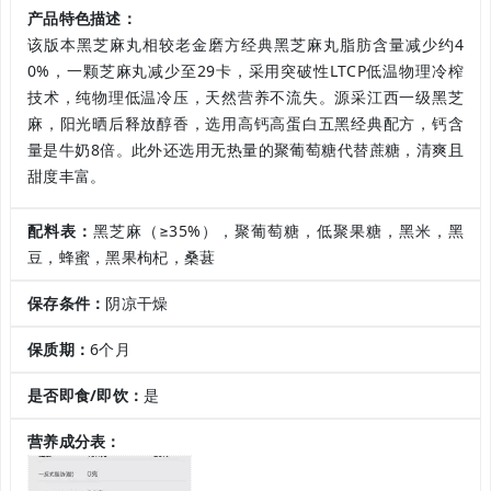
产品特色描述：
该版本黑芝麻丸相较老金磨方经典黑芝麻丸脂肪含量减少约4
0%，一颗芝麻丸减少至29卡，采用突破性LTCP低温物理冷榨
技术，纯物理低温冷压，天然营养不流失。源采江西一级黑芝
麻，阳光晒后释放醇香，选用高钙高蛋白五黑经典配方，钙含
量是牛奶8倍。此外还选用无热量的聚葡萄糖代替蔗糖，清爽且
甜度丰富。
配料表：
黑芝麻（≥35%），聚葡萄糖，低聚果糖，黑米，黑
豆，蜂蜜，黑果枸杞，桑葚
保存条件：
阴凉干燥
保质期：
6个月
是否即食/即饮：
是
营养成分表：