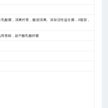
味乳酸菌，清爽柠香，酸甜清爽。添加活性益生菌，0脂肪，
品用香精，副干酪乳酪杆菌