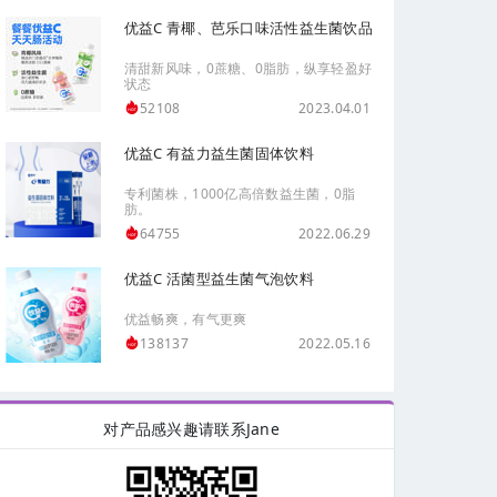
优益C 青椰、芭乐口味活性益生菌饮品
清甜新风味，0蔗糖、0脂肪，纵享轻盈好
状态
2023.04.01
52108
优益C 有益力益生菌固体饮料
专利菌株，1000亿高倍数益生菌，0脂
肪。
2022.06.29
64755
优益C 活菌型益生菌气泡饮料
优益畅爽，有气更爽
2022.05.16
138137
对产品感兴趣请联系Jane