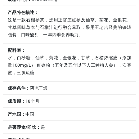
产品特色描述：
这是一款石榴参茶，选用正官庄红参及仙草、菊花、金银花、
甘草四味草本与石榴汁进行融合萃取，采用王老吉经典的铁罐
包装，口味酸甜，一年四季食养助力。
配料表：
水，白砂糖，仙草，菊花，金银花，甘草，石榴浓缩液（添加
量100mg/L）,红参粉（五年及五年以下人工种植人参），安赛
蜜，三氯疏糖
保存条件：
阴凉干燥
保质期：
18个月
产地国：
中国
是否即食/即饮：
是