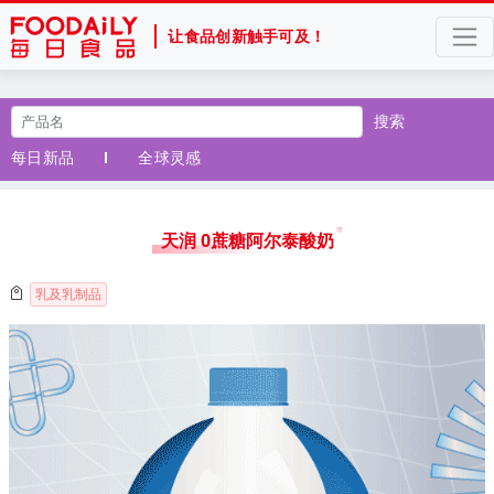
让食品创新触手可及！
搜索
每日新品
全球灵感
天润 0蔗糖阿尔泰酸奶
乳及乳制品