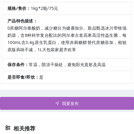
规格/售价：
1kg*2瓶/75元
产品特色描述：
0蔗糖阿尔泰酸奶，减少糖分为健康加分。新品甄选冰川带牧场
奶源，含8种科学复合配比的阿尔泰古老高寒高活性益生菌，每
100mL含3.4g原生乳蛋白，使用赤藓糖醇替代蔗糖添加，相较
原版风味不减，1L大包装家庭齐欢享
保存条件：
常温，阴凉干燥处，避免阳光直射及高温
是否即食/即饮：
是
我要发布
相关推荐