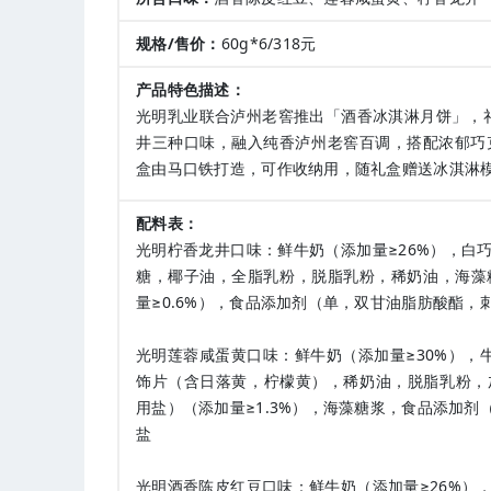
规格/售价：
60g*6/318元
产品特色描述：
光明乳业联合泸州老窖推出「酒香冰淇淋月饼」，
井三种口味，融入纯香泸州老窖百调，搭配浓郁巧克
盒由马口铁打造，可作收纳用，随礼盒赠送冰淇淋
配料表：
光明柠香龙井口味：鲜牛奶（添加量≥26%），白
糖，椰子油，全脂乳粉，脱脂乳粉，稀奶油，海藻
量≥0.6%），食品添加剂（单，双甘油脂肪酸酯，
光明莲蓉咸蛋黄口味：鲜牛奶（添加量≥30%），
饰片（含日落黄，柠檬黄），稀奶油，脱脂乳粉，
用盐）（添加量≥1.3%），海藻糖浆，食品添加
盐
光明酒香陈皮红豆口味：鲜牛奶（添加量≥26%）