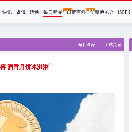
快讯
资讯
活动
每日新品
创新百科
创新博览会
iSEE
每日新品
全球灵感
窖 酒香月饼冰淇淋