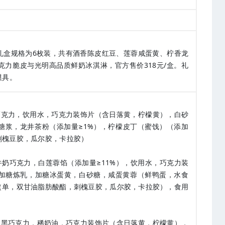
礼盒规格为6枚装，共有酒香陈皮红豆、莲蓉咸蛋黄、柠香龙
力脆皮与光明高品质鲜奶冰淇淋，官方售价318元/盒。礼
模具。
巧克力，饮用水，巧克力装饰片（含日落黄，柠檬黄），白砂
糖浆，龙井茶粉（添加量≥1%），柠檬皮丁（蜜饯）（添加
刺槐豆胶，瓜尔胶，卡拉胶）
牛奶巧克力，白莲蓉馅（添加量≥11%），饮用水，巧克力装
加糖炼乳，加糖冰蛋黄，白砂糖，咸蛋黄蓉（鲜鸭蛋，水食
剂（单，双甘油脂肪酸酯，刺槐豆胶，瓜尔胶，卡拉胶），食用
，黑巧克力，稀奶油，巧克力装饰片（含日落黄，柠檬黄），