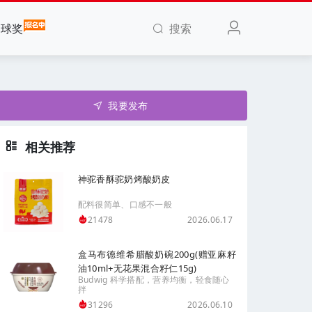
搜索
全球奖
我要发布
相关推荐
神驼香酥驼奶烤酸奶皮
配料很简单、口感不一般
2026.06.17
21478
盒马布德维希腊酸奶碗200g(赠亚麻籽
油10ml+无花果混合籽仁15g)
Budwig 科学搭配，营养均衡，轻食随心
拌
2026.06.10
31296