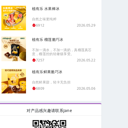
植有乐 水果棒冰
自然之味更纯粹
2026.05.29
6912
植有乐 榴莲脆巧冰
不加一滴水，不加一滴奶，真榴莲真芯
意，榴莲控的轻奢级享受。
2026.05.22
7257
植有乐鲜果脆巧冰
自然鲜果甜，轻卡无负担
2026.05.06
6809
对产品感兴趣请联系Jane