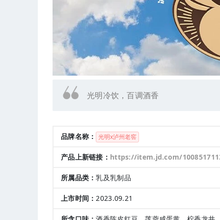
光明冷饮，百调酒香
品牌名称：
光明x泸州老窖
产品上新链接：
https://item.jd.com/10085171
所属品类：
乳及乳制品
上市时间：
2023.09.21
所含口味：
酒香陈皮红豆、莲蓉咸蛋黄、柠香龙井