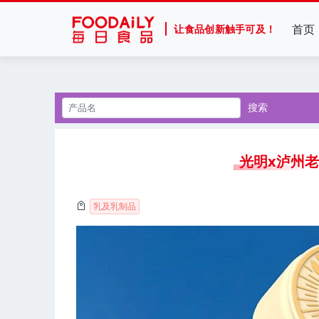
首页
让食品创新触手可及！
搜索
光明x泸州老
乳及乳制品