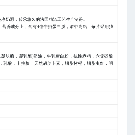
纯净奶源，传承悠久的法国精湛工艺生产制得。
；营养成分上，含有4倍牛奶蛋白质，浓郁高钙。每片采用独
乳凝块酶，凝乳酶)奶油，牛乳蛋白粉，抗性糊精，六偏磷酸
，乳酸，卡拉胶，天然胡萝卜素，胭脂树橙，胭脂虫红，明