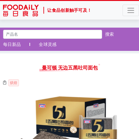
让食品创新触手可及！
搜索
每日新品
全球灵感
曼可顿 无边五黑吐司面包
烘焙