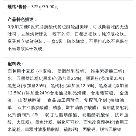
规格/售价：
375g/39.90元
产品特色描述：
0添加蔗糖0反式脂肪酸代餐也能轻甜美味，可以撕着吃的无边
吐司，去除烘烤硬边，咬下的每一口都是松软，纯净版松软。
享受独立锁鲜包装，一盒5袋，随吃随拿，不用担心吃不完保存
不当导致风干发硬。
配料表：
面包用小麦粉 (小麦粉、 硬脂酷乳酸钙、 维生素磷酸三钙)、
水、五黑烘焙粉C(黑米碎(添加量25%)、黑豆粉(添加量25%)、
黑芝麻(添加量25%)、黑枸杞 (添加量12.5%)、黑桑甚 (添加量
12.5%)) (添加量24%)食用油脂制品海糖、食用葡萄糖、 全蛋
液、 山梨糖醇液、 食品加工用酵母、复配乳化剂 (植物油、
单， 双甘油脂肪酸醋、磷脂、聚甘油脂肪酸醋)、食用盐复配乳
化剂酶制剂 (单， 双甘油脂肪酸酷、硬脂酷乳酸钠、抗坏血
酸、大豆粉)、墨鱼汁粉、碱化可可粉、面包改良预拌粉(食用玉
米淀粉、单双甘油脂肪酸醋、硫酸钙)、丙酸钙、脱氢乙酸钠