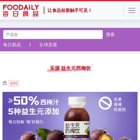
让食品创新触手可及！
搜索
每日新品
全球灵感
乐源 益生元西梅饮
饮料