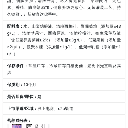
甜、细腻爽滑，清爽开胃、吃大餐无负担！洁净配方，无色
素、香精、防腐剂添加，健康升级更放心。无菌灌装工艺、持
久锁鲜，让新鲜直达你手中。
配料表：
水、山梨糖醇液、浓缩西梅汁、聚葡萄糖（添加量≥48
g/L）、浓缩苹果汁、西梅原浆、浓缩柠檬汁、益生元萃取液
（含低聚异麦芽糖≥2%）（添加量≥3g/L）、低聚果糖（添加量
≥2g/L）、低聚木糖（添加量≥1g/L）、低聚半乳糖（添加量≥1
g/L）
保存条件：
常温贮存，冷藏贮存口感更佳，避免阳光直晒及高
温
保质期：
10个月
是否即食/即饮：
是
上市渠道/区域：
线上电商、o2o渠道
营养成分表：