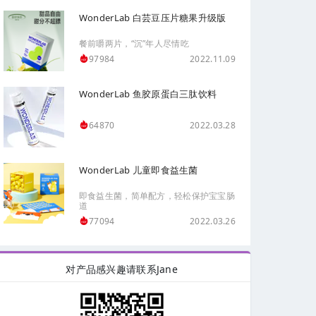
WonderLab 白芸豆压片糖果升级版
餐前嚼两片，“沉”年人尽情吃
2022.11.09
97984
WonderLab 鱼胶原蛋白三肽饮料
2022.03.28
64870
WonderLab 儿童即食益生菌
即食益生菌，简单配方，轻松保护宝宝肠
道
2022.03.26
77094
对产品感兴趣请联系Jane