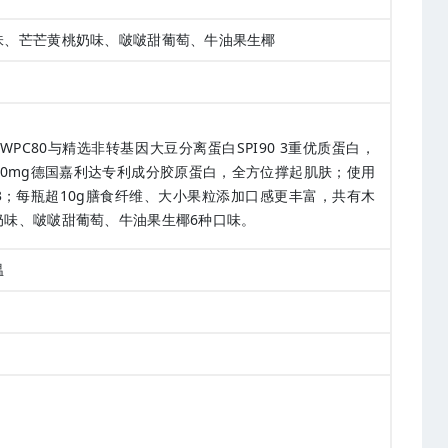
味、芒芒黄桃奶味、啵啵甜葡萄、牛油果生椰
PC80与精选非转基因大豆分离蛋白SPI90 3重优质蛋白，
00mg德国嘉利达专利成分胶原蛋白，全方位撑起肌肤；使用
3；每瓶超10g膳食纤维、大小果粒添加口感更丰富，共有木
奶味、啵啵甜葡萄、牛油果生椰6种口味。
温