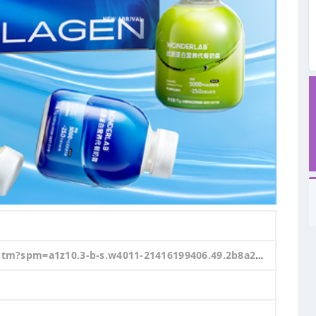
406.49.2b8a2776NW05TQ&id=604690835626&rn=1bbdd3ebfe6e6dc4573982643f2062c0&abbucket=17&skuId=4649804210911