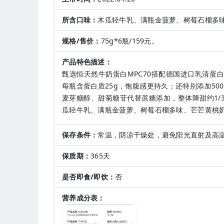
所含口味：
木瓜轻牛乳、满瓶金菠萝、树莓石榴多
规格/售价：
75g*6瓶/159元。
产品特色描述：
甄选恒天然牛奶蛋白MPC70搭配德国进口乳清蛋白W
每瓶含蛋白质25g，饱腹感更持久；还特别添加50
麦芽糖醇、甜菊糖苷代替蔗糖添加，整体降甜约1/
瓜轻牛乳、满瓶金菠萝、树莓石榴多味、芒芒黄桃
保存条件：
常温，阴凉干燥处，避免阳光直射及高
保质期：
365天
是否即食/即饮：
否
营养成分表：