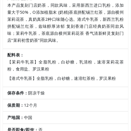
本产品复刻门店奶茶，同款风味，采用新西兰进口乳粉，添加
量大于50%，O添加植脂末 (奶精)茶底拼配锡兰红茶，源自横州
茉莉花茶，真奶真茶2种口味随心选。港式牛乳茶，新西兰乳粉
拼配锡兰红茶，兹味醇厚浓郁 复刻香港门店经典奶茶同款风
味；茉莉牛乳茶，茶底源自横州茉莉花茶 香气清新鲜灵复刻门
店“茉莉初雪奶茶”同款风味。
配料表：
【茉莉牛乳茶】全脂乳粉，白砂糖，乳清粉，速溶茉莉花茶
粉，食用盐、罗汉果粉
【港式牛乳茶】全脂乳粉，白砂糖，速溶红茶粉，罗汉果粉
保存条件：
阴凉干燥
保质期：
12个月
产地国：
中国
是否即食/即饮：
否