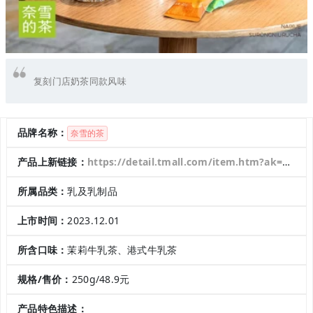
复刻门店奶茶同款风味
品牌名称：
奈雪的茶
产品上新链接：
https://detail.tmall.com/item.htm?ak=26017758&ali_trackid=2:mm_26632943_457000242_108858100157,123:1704186518_057_1753075718&bxsign=tbkCvcBvnwbuTbzVcDth-6aIERtMu3utzqh1HBDxEolGqrsXE59_0OKTgkg5ZKNajJTjQRTvI7eSN2pFKqb-czz_rAq8TunXiLHAet1KY0VutNOMYt5oOnn18ETkeTmn-ojSYFhBj2HchNn-83fAxzLXA&id=745132706666&relationId=2909275711&unid=123&union_lens=lensId:TAPI@1704186517@0bbb051a_0cdb_18cc96e9998_6b50@01;recoveryid:057_985225175@1704186518583
所属品类：
乳及乳制品
上市时间：
2023.12.01
所含口味：
茉莉牛乳茶、港式牛乳茶
规格/售价：
250g/48.9元
产品特色描述：