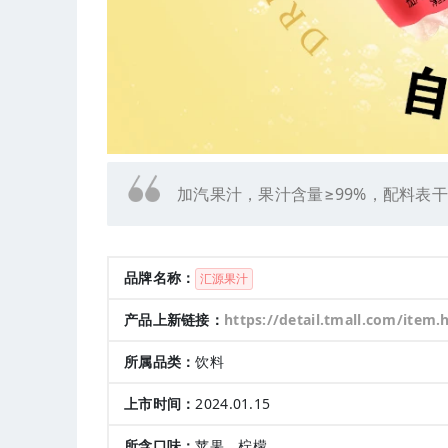
加汽果汁，果汁含量≥99%，配料表
品牌名称：
汇源果汁
产品上新链接：
https://detail.tmall.com/item.htm?ak=26017758&ali_trackid=2:mm_26632943_457000242_108858100157,123:1705392220_093_1136626945&bxsign=tbkIhw3EHW4sEAapBDe_el3opbRRdCNg3Povr28sa8w_madRYo
所属品类：
饮料
上市时间：
2024.01.15
所含口味：
苹果、柠檬