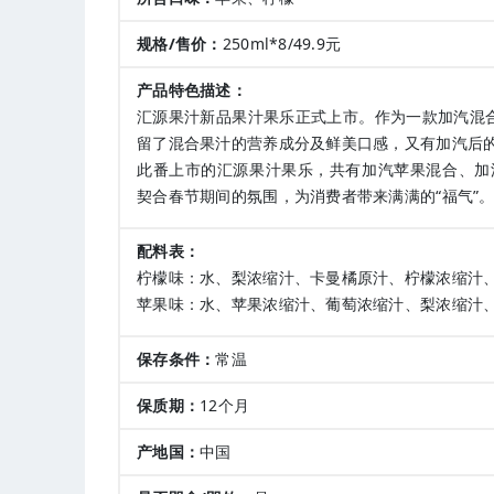
规格/售价：
250ml*8/49.9元
产品特色描述：
汇源果汁新品果汁果乐正式上市。作为一款加汽混合
留了混合果汁的营养成分及鲜美口感，又有加汽后
此番上市的汇源果汁果乐，共有加汽苹果混合、加
契合春节期间的氛围，为消费者带来满满的“福气”
配料表：
柠檬味：水、梨浓缩汁、卡曼橘原汁、柠檬浓缩汁
苹果味：水、苹果浓缩汁、葡萄浓缩汁、梨浓缩汁
保存条件：
常温
保质期：
12个月
产地国：
中国