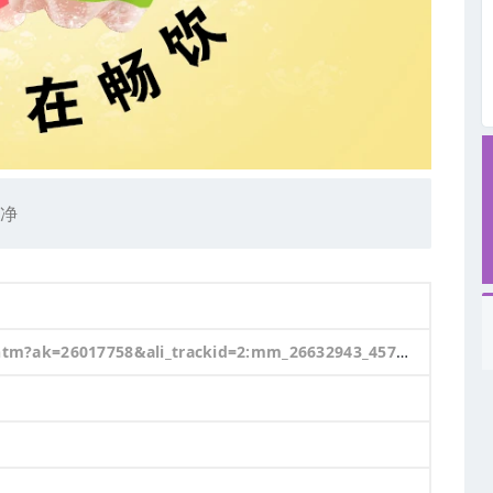
干净
GHpbaZwwHVK_qQSpUgNkXjkqi-ZO6Y0r6huslzYgA5B88lHlbzoCGTomyOkgeCT_1GlbjtRGQEbPh06o7w0ddNP3eM83vJACpEu6DVQ&id=760147360992&relationId=2909275711&rid=2909275711&unid=123&union_lens=lensId:TAPI@1705391817@21669af1_2093_18d11460330_8cf2@01;recoveryid:093_1716307016@1705392220958&skuId=5242594145011