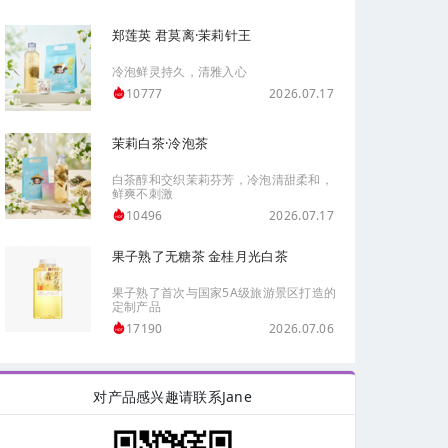
郑莲英 君莫离·茉莉针王
冷泡鲜灵持久，清雅入心
2026.07.17
10777
茉莉白茶·冷泡茶
白茶醇和交织茉莉芬芳，冷泡清甜柔和，
鲜爽不刺激
2026.07.17
10496
果子熟了无糖茶 金桂月光白茶
果子熟了首次与国家5A级旅游景区打造的
定制产品
2026.07.06
17190
对产品感兴趣请联系Jane